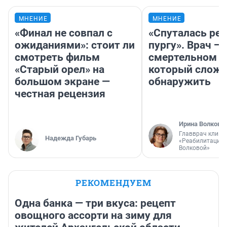
МНЕНИЕ
МНЕНИЕ
«Финал не совпал с
«Спуталась реч
ожиданиями»: стоит ли
пургу». Врач — 
смотреть фильм
смертельном д
«Старый орел» на
который слож
большом экране —
обнаружить
честная рецензия
Ирина Волкова
Главврач клини
Надежда Губарь
«Реабилитация 
Волковой»
РЕКОМЕНДУЕМ
Одна банка — три вкуса: рецепт
овощного ассорти на зиму для