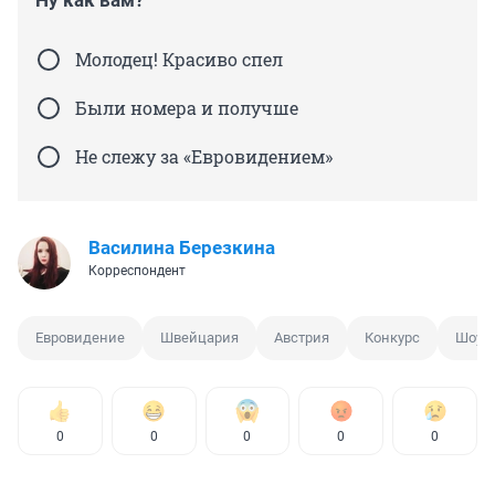
Ну как вам?
Молодец! Красиво спел
Были номера и получше
Не слежу за «Евровидением»
Василина Березкина
Корреспондент
Евровидение
Швейцария
Австрия
Конкурс
Шоу
0
0
0
0
0