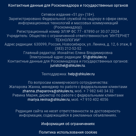
Контактные данные для Роскомнадзора и государственных органов
Сетевое издание «51.ру» (18+).
Зарегистрировано Федеральной службой по надзору в сфере связи,
информационных технологий и массовых коммуникаций
(Роскомнадзор).
Регистрационный номер ЭЛ № ФС 77 - 87890 от 30.07.2024
Учредитель: Общество с ограниченной ответственностью "ИНТЕРНЕТ
ТЕХНОЛОГИИ"
Адрес редакции: 630099, Россия, Новосибирск, ул. Ленина, д. 12, 6 этаж, 8
(383) 212-52-52
Главный редактор: Ионайтис Елена Владимировна
Электронный адрес редакции:
51@shkulev.ru
Контактные данные для Роскомнадзора и государственных органов:
juristchel@shkulev.ru
.
Техподдержка:
help@shkulev.ru
По вопросам коммерческого сотрудничества:
Жапарова Жанна, менеджер по работе с федеральными клиентами
zhanna.zhaparova@shkulev.ru
, моб. + 7 982 640 34 32
Ревина Мария, директор по работе с федеральными клиентами
mariya.revina@shkulev.ru
, моб. +7 910 402 4056
Редакция сайта не несет ответственности за достоверность
информации, содержащейся в рекламных объявлениях.
Информация об ограничениях
Политика использования cookies