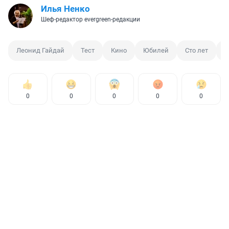
Илья Ненко
Шеф-редактор evergreen-редакции
Леонид Гайдай
Тест
Кино
Юбилей
Сто лет
Р
0
0
0
0
0