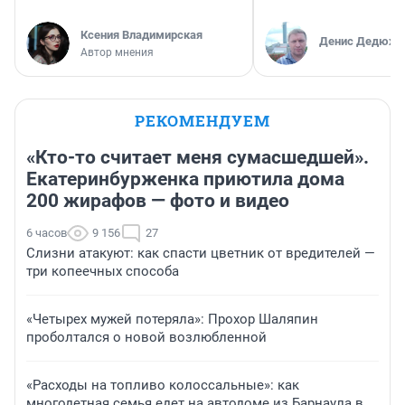
Ксения Владимирская
Денис Дедюхи
Автор мнения
РЕКОМЕНДУЕМ
«Кто-то считает меня сумасшедшей».
Екатеринбурженка приютила дома
200 жирафов — фото и видео
6 часов
9 156
27
Слизни атакуют: как спасти цветник от вредителей —
три копеечных способа
«Четырех мужей потеряла»: Прохор Шаляпин
проболтался о новой возлюбленной
«Расходы на топливо колоссальные»: как
многодетная семья едет на автодоме из Барнаула в