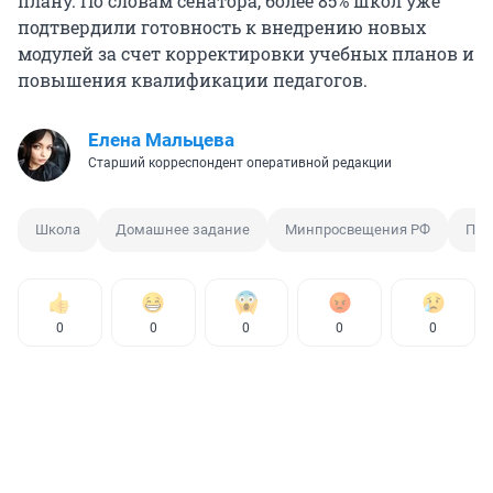
плану. По словам сенатора, более 85% школ уже
подтвердили готовность к внедрению новых
модулей за счет корректировки учебных планов и
повышения квалификации педагогов.
Елена Мальцева
Старший корреспондент оперативной редакции
Школа
Домашнее задание
Минпросвещения РФ
Пре
0
0
0
0
0