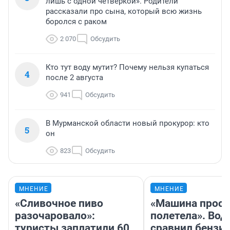
лишь с одной четверкой». Родители
рассказали про сына, который всю жизнь
боролся с раком
2 070
Обсудить
Кто тут воду мутит? Почему нельзя купаться
4
после 2 августа
941
Обсудить
В Мурманской области новый прокурор: кто
5
он
823
Обсудить
МНЕНИЕ
МНЕНИЕ
«Сливочное пиво
«Машина прост
разочаровало»:
полетела». Вод
туристы заплатили 60
сравнил бензин