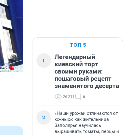
ТОП 5
Легендарный
1
киевский торт
своими руками:
пошаговый рецепт
знаменитого десерта
26 211
6
«Наши урожаи отличаются от
2
южных»: как жительница
Заполярья научилась
выращивать томаты, перцы и