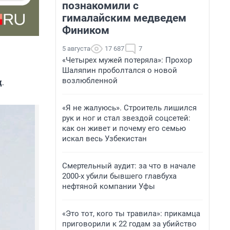
познакомили с
гималайским медведем
Фиником
5 августа
17 687
7
«Четырех мужей потеряла»: Прохор
Шаляпин проболтался о новой
возлюбленной
ц
.
«Я не жалуюсь». Строитель лишился
рук и ног и стал звездой соцсетей:
как он живет и почему его семью
искал весь Узбекистан
Смертельный аудит: за что в начале
2000-х убили бывшего главбуха
нефтяной компании Уфы
«Это тот, кого ты травила»: прикамца
приговорили к 22 годам за убийство