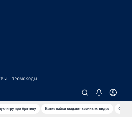
ГРЫ
ПРОМОКОДЫ
ую игру про Арктику
Какие пайки выдают военным: видео
Самая 