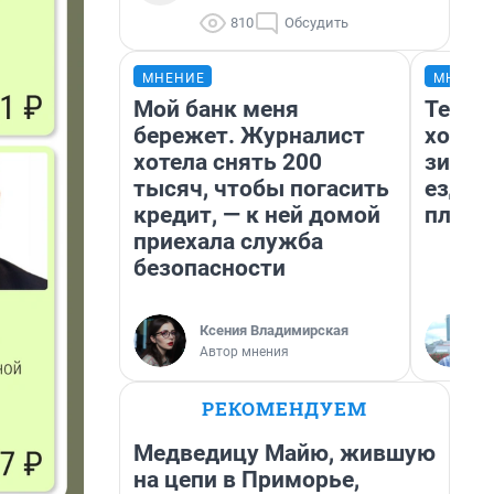
810
Обсудить
МНЕНИЕ
МНЕНИ
Мой банк меня
Тепло
бережет. Журналист
холод
хотела снять 200
зимой
тысяч, чтобы погасить
ездит
кредит, — к ней домой
плюсы
приехала служба
безопасности
Ксения Владимирская
Автор мнения
РЕКОМЕНДУЕМ
Медведицу Майю, жившую
на цепи в Приморье,