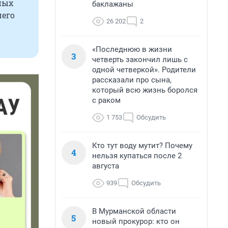
ных
баклажаны
шего
26 202
2
«Последнюю в жизни
3
четверть закончил лишь с
одной четверкой». Родители
рассказали про сына,
который всю жизнь боролся
с раком
1 753
Обсудить
Кто тут воду мутит? Почему
4
нельзя купаться после 2
августа
939
Обсудить
В Мурманской области
5
новый прокурор: кто он