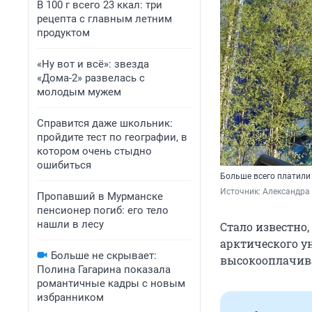
В 100 г всего 23 ккал: три
рецепта с главным летним
продуктом
«Ну вот и всё»: звезда
«Дома-2» развелась с
молодым мужем
Справится даже школьник:
пройдите тест по географии, в
котором очень стыдно
ошибиться
Больше всего платили
Источник: 
Александра 
Пропавший в Мурманске
пенсионер погиб: его тело
нашли в лесу
Стало известно
арктического ун
Больше не скрывает:
высокооплачива
Полина Гагарина показала
романтичные кадры с новым
избранником