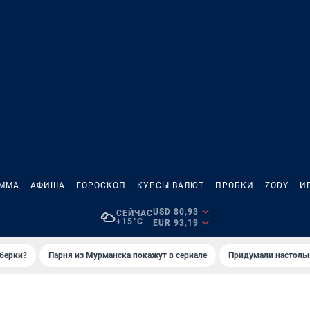
АММА
АФИША
ГОРОСКОП
КУРСЫ ВАЛЮТ
ПРОБКИ
ZODY
И
USD 80,93
СЕЙЧАС
+15°C
EUR 93,19
иберки?
Парня из Мурманска покажут в сериале
Придумали настольн