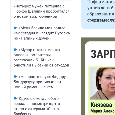
Информацию 
«Четырех мужей потеряла»:
учреждений 
Прохор Шаляпин проболтался
образования
о новой возлюбленной
среднемесячн
«Меня бесила моя роль»:
как сегодня выглядит Пуговка
из «Папиных дочек»
«Мусор в таких местах
опасен»: волонтеры
рассказали 51.RU, как
очистили Рыбачий от отходов
«Не просто слух»: Федору
Бондарчуку приписывают
новый роман — с кем
Круче сюжета любого
сериала: посмотрите, что
стало с актерами «Санта-
Барбары»