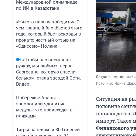
Международной олимпиаде
по ИИ в Казахстане
«Никого нельзя победить». О
чем главный блокбастер этого
года, который бьет рекорды в
прокате: честный отзыв на
«Одиссею» Нолана
«Чтобы нас носили на
ручках, мы любим»: нерпа
Сергеевна, которую спасли
Ситуация может стаби
бельком, стала звездой Сети.
Видео
Источник: 
Ирина Шаров
Побережье Анапы
Ситуация на ры
заполонили ядовитые
половине сентя
медузы: что происходит с
производства. 
пляжами
импорт. Такое 
Финансового ун
Тигры на пляже и 300 оленей
энергетической
в дикой природе: топ-24