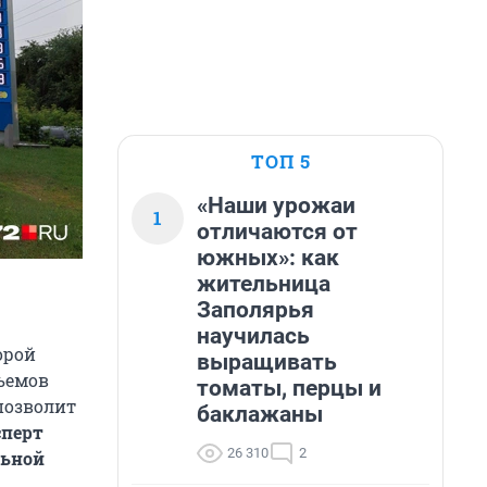
ТОП 5
«Наши урожаи
1
отличаются от
южных»: как
жительница
Заполярья
научилась
орой
выращивать
ъемов
томаты, перцы и
позволит
баклажаны
сперт
26 310
2
льной