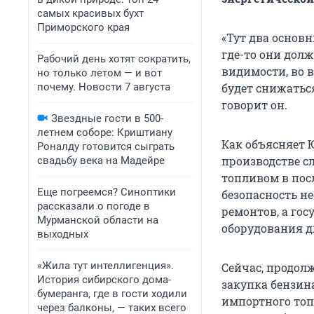
самых красивых бухт
Приморского края
«Тут два основн
где-то они долж
Рабочий день хотят сократить,
видимости, во 
но только летом — и вот
почему. Новости 7 августа
будет снижаться
говорит он.
Звездные гости в 500-
летнем соборе: Криштиану
Как объясняет Ю
Роналду готовится сыграть
производстве с
свадьбу века на Мадейре
топливом в посл
Еще погреемся? Синоптики
безопасность н
рассказали о погоде в
ремонтов, а го
Мурманской области на
оборудования д
выходных
«Жила тут интеллигенция».
Сейчас, продол
История сибирского дома-
закупка бензин
бумеранга, где в гости ходили
импортного то
через балконы, — таких всего