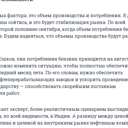
ых фактора: это объем производства и потребления. Я
ны сойтись, и это будет стабилизация рынка. По всей
второй половине сентября, когда объем потребления б
. Будем надеяться, что объемы производства будут ра
шков, пик потребления бензина приходится на август,
ложно изменить ситуацию, чтобы полностью обеспечи
едний месяц лета. По его словам, нужно обеспечить
ефтеперерабатывающих заводов и ускорить проведени
сударству — способствовать скорейшим поставкам
ля работ.
жает эксперт, более реалистичным сценарием выгляди
а, по всей видимости, в Индии. А разницу между цено
плива и целевой на внутреннем рынке нефтяным ком