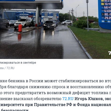
лизироваться в сентябре
а / 72.RU
нке бензина в России может стабилизироваться во вт
бря благодаря снижению спроса и восстановлению об
До этого предотвратить возможный дефицит топлива 
мнение высказал обозревателю
72.RU
Игорь Юшков, эк
иверситета при Правительстве РФ и Фонда национа
 безопасности
.