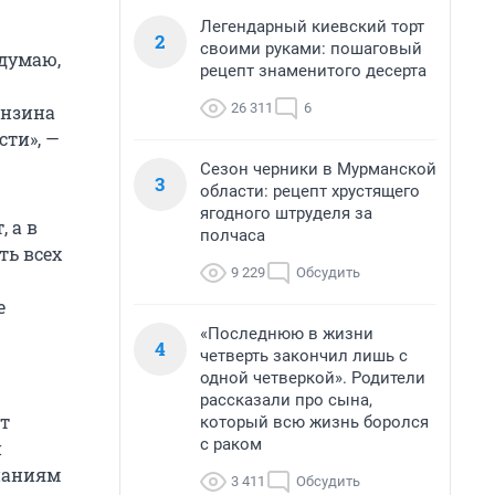
Легендарный киевский торт
2
своими руками: пошаговый
 думаю,
рецепт знаменитого десерта
26 311
6
ензина
сти», —
Сезон черники в Мурманской
3
области: рецепт хрустящего
ягодного штруделя за
 а в
полчаса
ть всех
9 229
Обсудить
е
«Последнюю в жизни
4
четверть закончил лишь с
одной четверкой». Родители
рассказали про сына,
т
который всю жизнь боролся
с раком
й
паниям
3 411
Обсудить