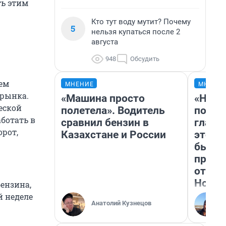
ть этим
Кто тут воду мутит? Почему
5
нельзя купаться после 2
августа
948
Обсудить
дем
МНЕНИЕ
МНЕНИ
 рынка.
«Машина просто
«Нико
еской
полетела». Водитель
побед
аботать в
сравнил бензин в
главн
орот,
Казахстане и России
этого
бьет 
прока
отзыв
Нолан
ензина,
й неделе
Анатолий Кузнецов