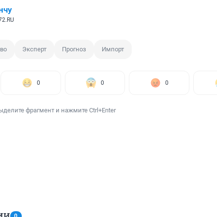
нчу
72.RU
во
Эксперт
Прогноз
Импорт
0
0
0
ыделите фрагмент и нажмите Ctrl+Enter
ИИ
0