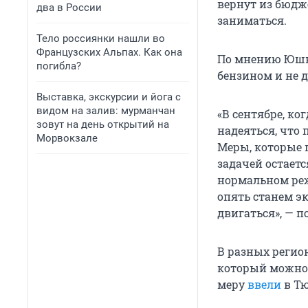
вернут из бюдж
два в России
заниматься.
Тело россиянки нашли во
Французских Альпах. Как она
По мнению Юшк
погибла?
бензином и не д
Выставка, экскурсии и йога с
видом на залив: мурманчан
«В сентябре, ко
зовут на день открытий на
надеяться, что
Морвокзале
Меры, которые 
задачей остаетс
нормальном реж
опять станем э
двигаться», — 
В разных регио
который можно 
меру
ввели
в Тю