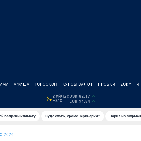
АММА
АФИША
ГОРОСКОП
КУРСЫ ВАЛЮТ
ПРОБКИ
ZODY
И
USD 82,17
СЕЙЧАС
+8°C
EUR 94,84
й вопреки климату
Куда ехать, кроме Териберки?
Парня из Мурман
С-2026