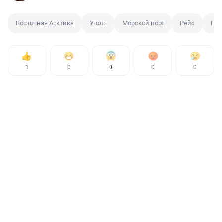
Восточная Арктика
Уголь
Морской порт
Рейс
Пос
1
0
0
0
0