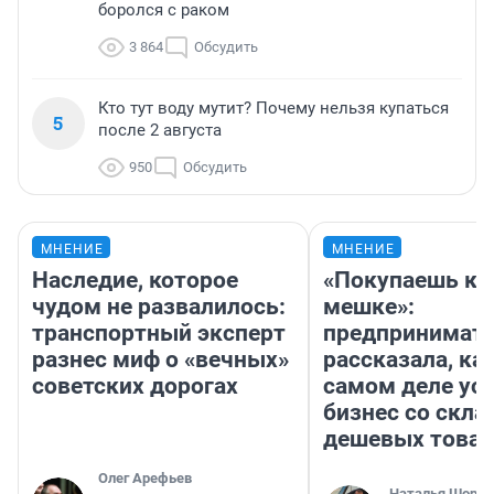
боролся с раком
3 864
Обсудить
Кто тут воду мутит? Почему нельзя купаться
5
после 2 августа
950
Обсудить
МНЕНИЕ
МНЕНИЕ
Наследие, которое
«Покупаешь ко
чудом не развалилось:
мешке»:
транспортный эксперт
предпринимат
разнес миф о «вечных»
рассказала, как
советских дорогах
самом деле ус
бизнес со скл
дешевых това
Олег Арефьев
Наталья Шорох