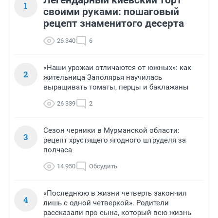
Легендарный киевский торт
1
своими руками: пошаговый
рецепт знаменитого десерта
26 340
6
«Наши урожаи отличаются от южных»: как
2
жительница Заполярья научилась
выращивать томаты, перцы и баклажаны
26 339
2
Сезон черники в Мурманской области:
3
рецепт хрустящего ягодного штруделя за
полчаса
14 950
Обсудить
«Последнюю в жизни четверть закончил
4
лишь с одной четверкой». Родители
рассказали про сына, который всю жизнь