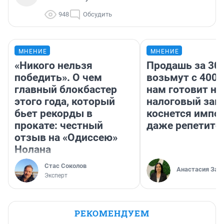
948
Обсудить
МНЕНИЕ
МНЕНИЕ
«Никого нельзя
Продашь за 300
победить». О чем
возьмут с 4000
главный блокбастер
нам готовит н
этого года, который
налоговый зако
бьет рекорды в
коснется импор
прокате: честный
даже репетито
отзыв на «Одиссею»
Нолана
Стас Соколов
Анастасия Зав
Эксперт
РЕКОМЕНДУЕМ