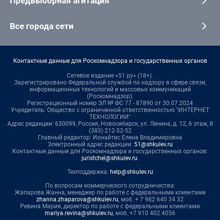
Предвыборная агитация
Все города сети
Контактные данные для Роскомнадзора и государственных органов
Сетевое издание «51.ру» (18+).
Зарегистрировано Федеральной службой по надзору в сфере связи,
информационных технологий и массовых коммуникаций
(Роскомнадзор).
Регистрационный номер ЭЛ № ФС 77 - 87890 от 30.07.2024
Учредитель: Общество с ограниченной ответственностью "ИНТЕРНЕТ
ТЕХНОЛОГИИ"
Адрес редакции: 630099, Россия, Новосибирск, ул. Ленина, д. 12, 6 этаж, 8
(383) 212-52-52
Главный редактор: Ионайтис Елена Владимировна
Электронный адрес редакции:
51@shkulev.ru
Контактные данные для Роскомнадзора и государственных органов:
juristchel@shkulev.ru
.
Техподдержка:
help@shkulev.ru
По вопросам коммерческого сотрудничества:
Жапарова Жанна, менеджер по работе с федеральными клиентами
zhanna.zhaparova@shkulev.ru
, моб. + 7 982 640 34 32
Ревина Мария, директор по работе с федеральными клиентами
mariya.revina@shkulev.ru
, моб. +7 910 402 4056