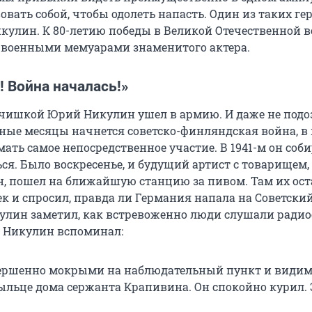
вать собой, чтобы одолеть напасть. Один из таких ге
кулин. К 80-летию победы в Великой Отечественной 
 военными мемуарами знаменитого актера.
! Война началась!»
чишкой Юрий Никулин ушел в армию. И даже не подоз
аные месяцы начнется советско-финляндская война, в
ать самое непосредственное участие. В 1941-м он соб
я. Было воскресенье, и будущий артист с товарищем, 
, пошел на ближайшую станцию за пивом. Там их ос
к и спросил, правда ли Германия напала на Советский
улин заметил, как встревоженно люди слушали радиос
 Никулин вспоминал:
вершенно мокрыми на наблюдательный пункт и види
ыльце дома сержанта Крапивина. Он спокойно курил.