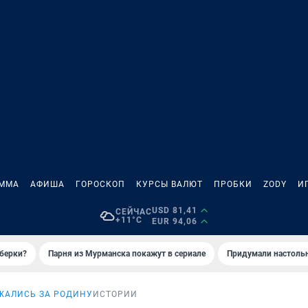
АММА
АФИША
ГОРОСКОП
КУРСЫ ВАЛЮТ
ПРОБКИ
ZODY
И
USD 81,41
СЕЙЧАС
+11°C
EUR 94,06
иберки?
Парня из Мурманска покажут в сериале
Придумали настольн
ЖАЛИСЬ ЗА РОДИНУ
ИСТОРИИ