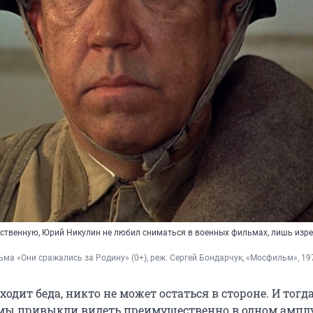
ственную, Юрий Никулин не любил сниматься в военных фильмах, лишь изре
ьма «Они сражались за Родину» (0+), реж. Сергей Бондарчук, «Мосфильм», 19
ходит беда, никто не может остаться в стороне. И тогда
мы привыкли видеть преимущественно в одном амплу