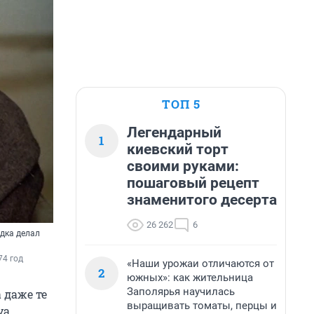
ТОП 5
Легендарный
1
киевский торт
своими руками:
пошаговый рецепт
знаменитого десерта
26 262
6
дка делал
74 год
«Наши урожаи отличаются от
2
южных»: как жительница
Заполярья научилась
 даже те
выращивать томаты, перцы и
а,