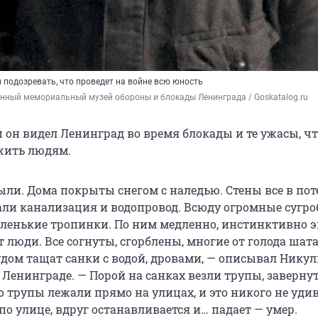
 подозревать, что проведет на войне всю юность
нный мемориальный музей обороны и блокады Ленинграда / Goskatalog.ru
 он видел Ленинград во время блокады и те ужасы, ч
жить людям.
ли. Дома покрыты снегом с наледью. Стены все в поте
тали канализация и водопровод. Всюду огромные сугро
енькие тропинки. По ним медленно, инстинктивно 
 люди. Все согнуты, сгорблены, многие от голода шат
удом тащат санки с водой, дровами, — описывал Нику
 Ленинграде. — Порой на санках везли трупы, заверну
о трупы лежали прямо на улицах, и это никого не уди
по улице, вдруг останавливается и… падает — умер.