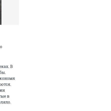
то
ках. В
бы.
экономя
аются.
лин
тые в
вляло.