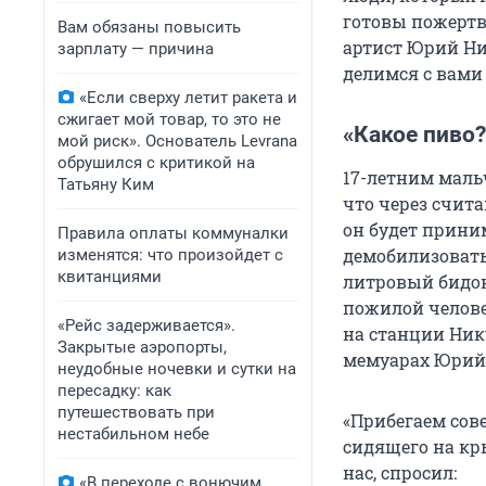
готовы пожертво
Вам обязаны повысить
артист Юрий Ни
зарплату — причина
делимся с вами
«Если сверху летит ракета и
сжигает мой товар, то это не
«Какое пиво?
мой риск». Основатель Levrana
обрушился с критикой на
17-летним маль
Татьяну Ким
что через счит
он будет приним
Правила оплаты коммуналки
демобилизоватьс
изменятся: что произойдет с
квитанциями
литровый бидон
пожилой челове
«Рейс задерживается».
на станции Ник
Закрытые аэропорты,
мемуарах Юрий
неудобные ночевки и сутки на
пересадку: как
путешествовать при
«Прибегаем со
нестабильном небе
сидящего на кр
нас, спросил:
«В переходе с вонючим