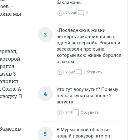
баклажаны
роев —
войне мы
26 248
2
«Последнюю в жизни
3
четверть закончил лишь с
одной четверкой». Родители
рассказали про сына,
ревал,
который всю жизнь боролся
 которой
с раком
ирался
2 592
Обсудить
взяв 3-
тановил
 Союз. А
Кто тут воду мутит? Почему
4
нельзя купаться после 2
водку. В
августа
944
Обсудить
м
 Заметив
В Мурманской области
5
новый прокурор: кто он