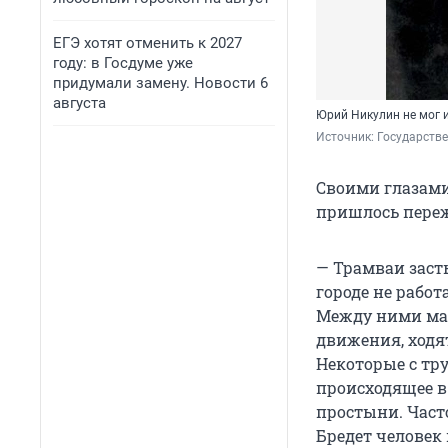
ЕГЭ хотят отменить к 2027
году: в Госдуме уже
придумали замену. Новости 6
августа
Юрий Никулин не мог и
Источник: 
Государстве
Своими глазами
пришлось пере
— Трамваи засты
городе не рабо
Между ними мал
движения, ходят
Некоторые с тр
происходящее в
простыни. Част
Бредет человек 