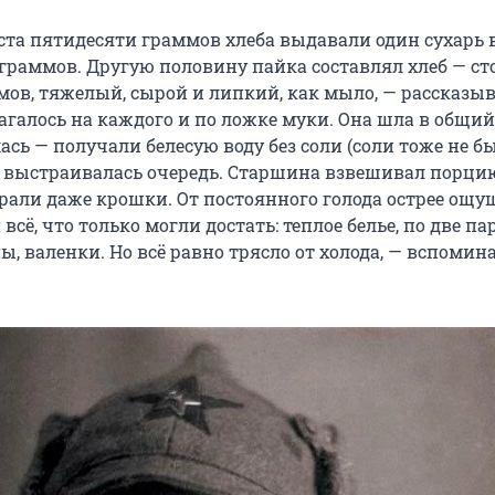
 ста пятидесяти граммов хлеба выдавали один сухарь 
 граммов. Другую половину пайка составлял хлеб — ст
мов, тяжелый, сырой и липкий, как мыло, — рассказы
агалось на каждого и по ложке муки. Она шла в общий
сь — получали белесую воду без соли (соли тоже не бы
и выстраивалась очередь. Старшина взвешивал порци
рали даже крошки. От постоянного голода острее ощу
 всё, что только могли достать: теплое белье, по две п
ы, валенки. Но всё равно трясло от холода, — вспомин