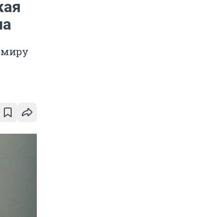
кая
на
 миру