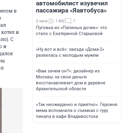
автомобилист изувечил
пассажира «Яавтобуса»
весом в
о
2 часа
1 832
7
вал
Пуговка из «Папиных дочек»: что
 котел и
стало с Екатериной Старшовой
ло). С
ю и
«Ну вот и всё»: звезда «Дома-2»
щался
развелась с молодым мужем
ары
ал
«Вам зачем он?»: дизайнер из
Москвы за свои деньги
восстанавливает дом в деревне
Архангельской области
«Так неожиданно и приятно». Героиня
мема вспомнила о съемках с гуру
пикапа в кафе Владивостока