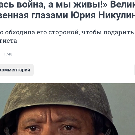
ась война, а мы живы!» Вели
венная глазами Юрия Никули
о обходила его стороной, чтобы подарить
тиста
1 748
 комментарий