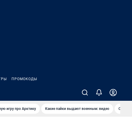
ГРЫ
ПРОМОКОДЫ
ую игру про Арктику
Какие пайки выдают военным: видео
Самая 