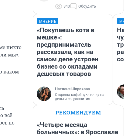
843
Обсудить
МНЕНИЕ
МНЕНИ
«Покупаешь кота в
Насле
мешке»:
чудом
предприниматель
транс
оме никто
рассказала, как на
разне
сли мы».
самом деле устроен
совет
бизнес со складами
о каком
дешевых товаров
Наталья Шорохова
Открыла кофейную точку на
деньги соцразвития
ть
РЕКОМЕНДУЕМ
о всё
ось по
«Четыре месяца
больничных»: в Ярославле