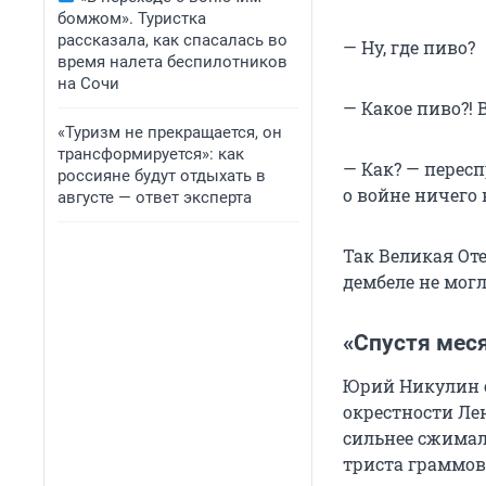
бомжом». Туристка
рассказала, как спасалась во
— Ну, где пиво?
время налета беспилотников
на Сочи
— Какое пиво?!
«Туризм не прекращается, он
трансформируется»: как
— Как? — пересп
россияне будут отдыхать в
о войне ничего 
августе — ответ эксперта
Так Великая От
дембеле не могл
«Спустя мес
Юрий Никулин с
окрестности Ле
сильнее сжимал
триста граммов 