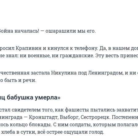
 Война началась! — ошарашили мы его.
росил Крапивин и кинулся к телефону. Да, в нашем д
не знал: ни военные, ни гражданские. Эту весть прине
ечественная застала Никулина под Ленинградом, и ни 
о быть и речи.
яц бабушка умерла»
тал свидетелем того, как фашисты пытались захвати
нинграда — Кронштадт, Выборг, Сестрорецк. Постепенн
ось кольцо блокады. С ним солдаты, которым полагал
хлеба в сутки, всё острее ощущали голод.