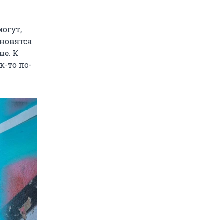
огут,
ановятся
не. К
к-то по-