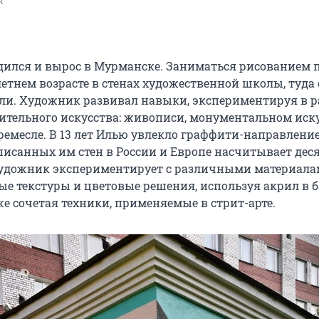
к
дился и вырос в Мурманске. Заниматься рисованием 
етнем возрасте в стенах художественной школы, туда 
ли. Художник развивал навыки, экспериментируя в 
ительного искусства: живописи, монументальном иску
ремесле. В 13 лет Илью увлекло граффити-направление
писанных им стен в России и Европе насчитывает деся
художник экспериментирует с различными материала
ые текстуры и цветовые решения, используя акрил в б
же сочетая техники, применяемые в стрит-арте.