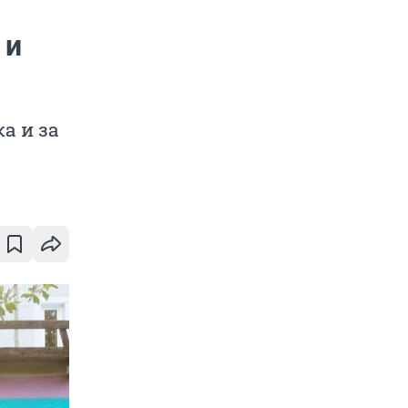
 и
а и за