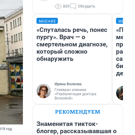
829
Обсудить
МНЕНИЕ
МНЕНИ
«Спуталась речь, понес
«Поку
пургу». Врач — о
мешке
смертельном диагнозе,
предп
который сложно
расска
обнаружить
самом
бизне
дешев
Ирина Волкова
Главврач клиники
«Реабилитация доктора
Волковой»
РЕКОМЕНДУЕМ
Знаменитая тикток-
019 год
блогер, рассказывавшая о