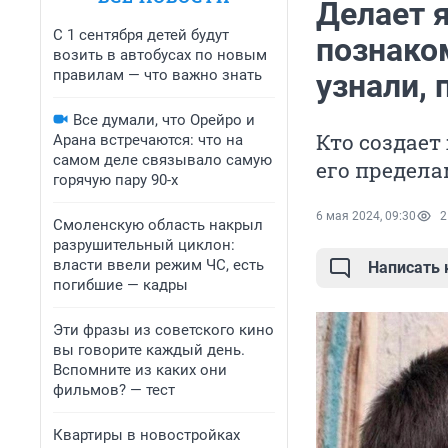
Делает 
С 1 сентября детей будут
познако
возить в автобусах по новым
правилам — что важно знать
узнали, 
Все думали, что Орейро и
Кто создает
Арана встречаются: что на
самом деле связывало самую
его предел
горячую пару 90-х
6 мая 2024, 09:30
2
Смоленскую область накрыл
разрушительный циклон:
власти ввели режим ЧС, есть
Написать
погибшие — кадры
Эти фразы из советского кино
вы говорите каждый день.
Вспомните из каких они
фильмов? — тест
Квартиры в новостройках