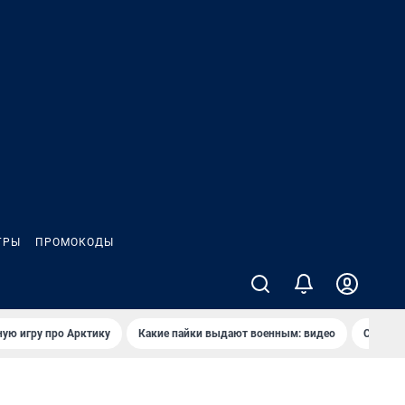
ГРЫ
ПРОМОКОДЫ
ую игру про Арктику
Какие пайки выдают военным: видео
Самая 