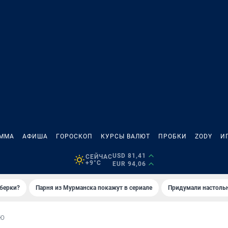
АММА
АФИША
ГОРОСКОП
КУРСЫ ВАЛЮТ
ПРОБКИ
ZODY
И
USD 81,41
СЕЙЧАС
+9°C
EUR 94,06
иберки?
Парня из Мурманска покажут в сериале
Придумали настольн
ЬЮ