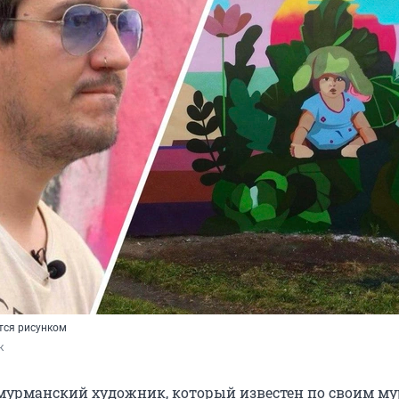
тся рисунком
к
мурманский художник, который известен по своим му