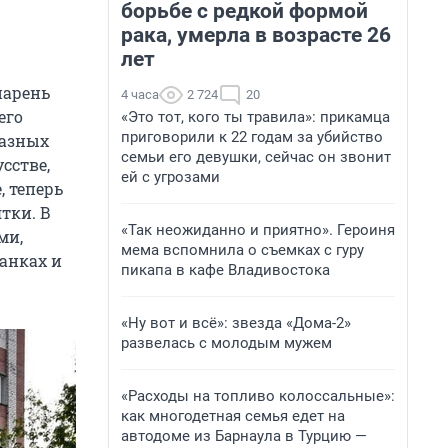
борьбе с редкой формой
рака, умерла в возрасте 26
лет
парень
4 часа
2 724
20
его
«Это тот, кого ты травила»: прикамца
приговорили к 22 годам за убийство
разных
семьи его девушки, сейчас он звонит
сстве,
ей с угрозами
, теперь
тки. В
«Так неожиданно и приятно». Героиня
ми,
мема вспомнила о съемках с гуру
анках и
пикапа в кафе Владивостока
«Ну вот и всё»: звезда «Дома-2»
развелась с молодым мужем
«Расходы на топливо колоссальные»:
как многодетная семья едет на
автодоме из Барнаула в Турцию —