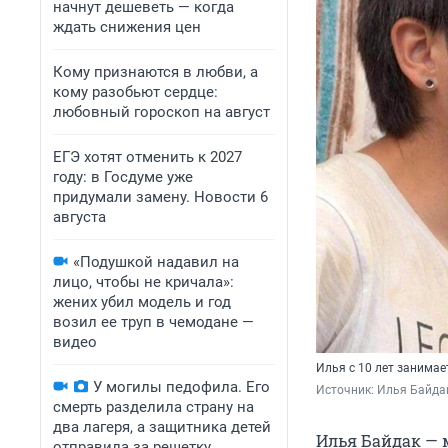
начнут дешеветь — когда
ждать снижения цен
Кому признаются в любви, а
кому разобьют сердце:
любовный гороскоп на август
ЕГЭ хотят отменить к 2027
году: в Госдуме уже
придумали замену. Новости 6
августа
«Подушкой надавил на
лицо, чтобы не кричала»:
жених убил модель и год
возил ее труп в чемодане —
видео
Илья с 10 лет занимае
У могилы педофила. Его
Источник: 
Илья Байда
смерть разделила страну на
два лагеря, а защитника детей
Илья Байдак — 
отправила за решетку