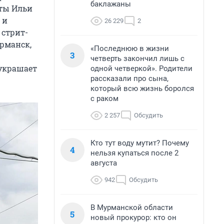
баклажаны
оты Ильи
 и
26 229
2
 стрит-
рманск,
«Последнюю в жизни
3
четверть закончил лишь с
 украшает
одной четверкой». Родители
рассказали про сына,
который всю жизнь боролся
с раком
2 257
Обсудить
Кто тут воду мутит? Почему
4
нельзя купаться после 2
августа
942
Обсудить
В Мурманской области
5
новый прокурор: кто он