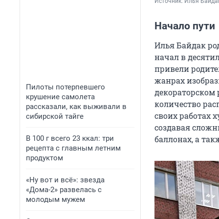
Источник: 
Илья Байда
Начало пути
Илья Байдак ро
начал в десятил
привели родите
жанрах изобраз
Пилоты потерпевшего
декораторском 
крушение самолета
количество рас
рассказали, как выживали в
своих работах 
сибирской тайге
создавая сложн
В 100 г всего 23 ккал: три
баллонах, а так
рецепта с главным летним
продуктом
«Ну вот и всё»: звезда
«Дома-2» развелась с
молодым мужем