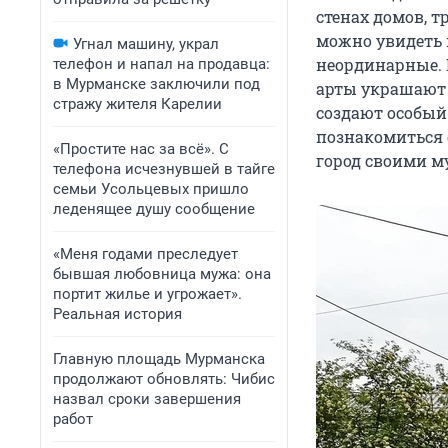
стенах домов, 
можно увидеть н
Угнал машину, украл
неординарные. 
телефон и напал на продавца:
в Мурманске заключили под
арты украшают 
стражу жителя Карелии
создают особый
познакомиться с
«Простите нас за всё». С
город своими м
телефона исчезнувшей в тайге
семьи Усольцевых пришло
леденящее душу сообщение
«Меня годами преследует
бывшая любовница мужа: она
портит жилье и угрожает».
Реальная история
Главную площадь Мурманска
продолжают обновлять: Чибис
назвал сроки завершения
работ