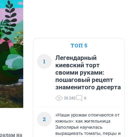
ТОП 5
Легендарный
1
киевский торт
своими руками:
пошаговый рецепт
знаменитого десерта
26 242
6
«Наши урожаи отличаются от
2
южных»: как жительница
Заполярья научилась
выращивать томаты, перцы и
ралам на