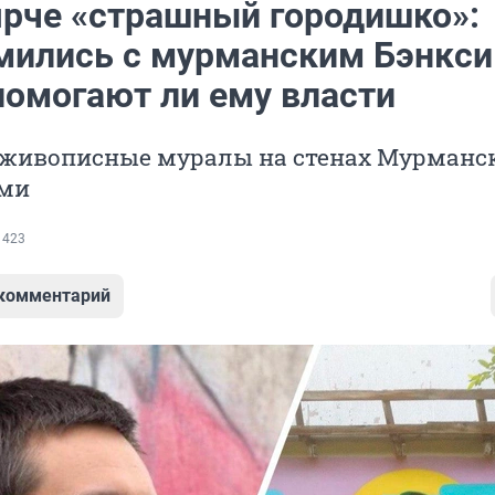
ярче «страшный городишко»:
мились с мурманским Бэнкси
помогают ли ему власти
 живописные муралы на стенах Мурманск
ами
 423
 комментарий