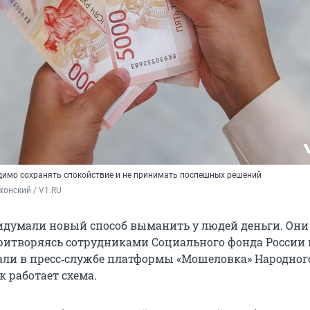
одимо
сохранять спокойствие и не принимать поспешных решений
хонский / V1.RU
умали новый способ выманить у людей деньги. Они
ритворяясь сотрудниками Социального фонда России
зали в пресс‑службе платформы «Мошеловка» Народног
к работает схема.