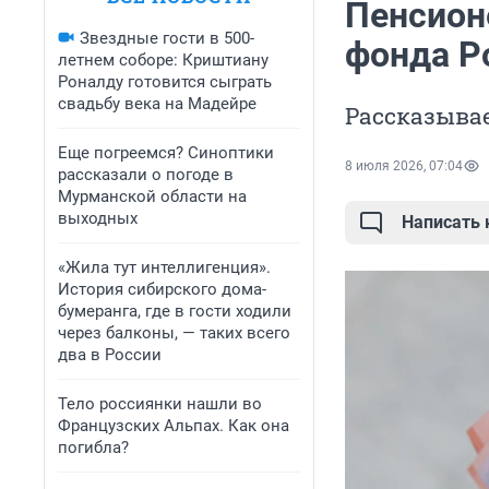
Пенсион
Звездные гости в 500-
фонда Р
летнем соборе: Криштиану
Роналду готовится сыграть
свадьбу века на Мадейре
Рассказывае
Еще погреемся? Синоптики
8 июля 2026, 07:04
рассказали о погоде в
Мурманской области на
выходных
Написать
«Жила тут интеллигенция».
История сибирского дома-
бумеранга, где в гости ходили
через балконы, — таких всего
два в России
Тело россиянки нашли во
Французских Альпах. Как она
погибла?