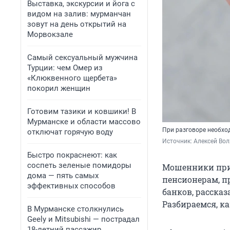
Выставка, экскурсии и йога с
видом на залив: мурманчан
зовут на день открытий на
Морвокзале
Самый сексуальный мужчина
Турции: чем Омер из
«Клюквенного щербета»
покорил женщин
Готовим тазики и ковшики! В
Мурманске и области массово
При разговоре необх
отключат горячую воду
Источник: 
Алексей Вол
Быстро покраснеют: как
соспеть зеленые помидоры
Мошенники прид
дома — пять самых
пенсионерам, п
эффективных способов
банков, расска
Разбираемся, ка
В Мурманске столкнулись
Geely и Mitsubishi — пострадал
18-летний пассажир