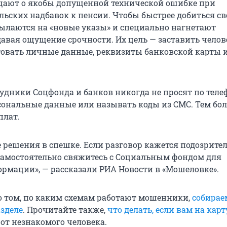
щают о якобы допущенной технической ошибке при
ьских надбавок к пенсии. Чтобы быстрее добиться сво
ылаются на «новые указы» и специально нагнетают
давая ощущение срочности. Их цель — заставить челов
овать личные данные, реквизиты банковской карты 
удники Соцфонда и банков никогда не просят по теле
сональные данные или называть коды из СМС. Тем бол
плат.
 решения в спешке. Если разговор кажется подозрите
 самостоятельно свяжитесь с Социальным фондом для
рмации», — рассказали РИА Новости в «Мошеловке».
о том, по каким схемам работают мошенники,
собирае
зделе
. Прочитайте также,
что делать, если вам на карт
от незнакомого человека.