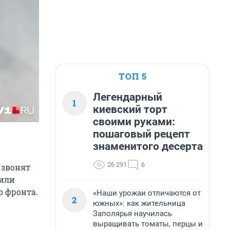
ТОП 5
Легендарный
1
киевский торт
своими руками:
пошаговый рецепт
знаменитого десерта
26 291
6
 звонят
 или
о фронта.
«Наши урожаи отличаются от
2
южных»: как жительница
Заполярья научилась
выращивать томаты, перцы и