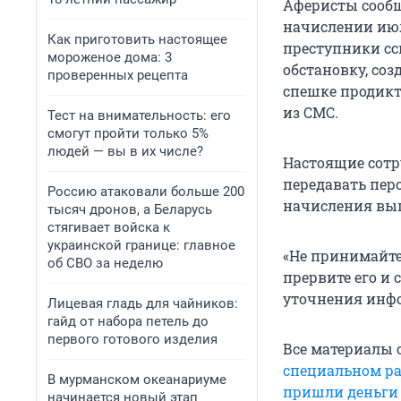
Аферисты сооб
начислении июл
Как приготовить настоящее
преступники сс
мороженое дома: 3
обстановку, соз
проверенных рецепта
спешке продикт
из СМС.
Тест на внимательность: его
смогут пройти только 5%
людей — вы в их числе?
Настоящие сотр
передавать пер
Россию атаковали больше 200
начисления вы
тысяч дронов, а Беларусь
стягивает войска к
украинской границе: главное
«Не принимайте
об СВО за неделю
прервите его и
уточнения инфо
Лицевая гладь для чайников:
гайд от набора петель до
первого готового изделия
Все материалы 
специальном ра
В мурманском океанариуме
пришли деньги
начинается новый этап