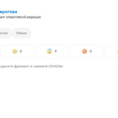
ирогова
ент оперативной редакции
нсия
Обман
0
0
0
ыделите фрагмент и нажмите Ctrl+Enter