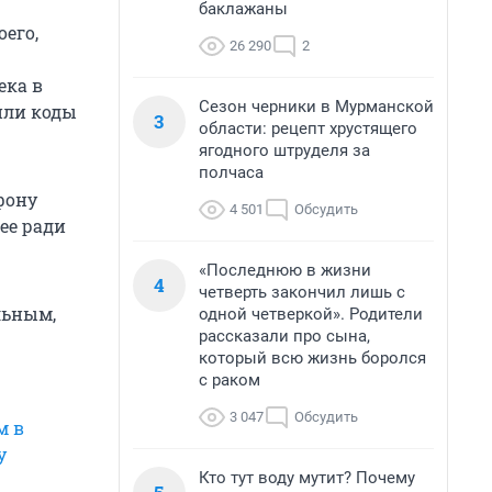
баклажаны
его,
26 290
2
ека в
Сезон черники в Мурманской
или коды
3
области: рецепт хрустящего
ягодного штруделя за
полчаса
фону
4 501
Обсудить
ее ради
«Последнюю в жизни
4
четверть закончил лишь с
льным,
одной четверкой». Родители
рассказали про сына,
который всю жизнь боролся
с раком
3 047
Обсудить
м в
у
Кто тут воду мутит? Почему