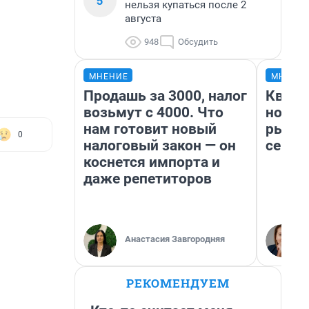
5
нельзя купаться после 2
августа
948
Обсудить
МНЕНИЕ
МНЕНИ
Продашь за 3000, налог
Кварт
возьмут с 4000. Что
но де
нам готовит новый
рынок
0
налоговый закон — он
сейча
коснется импорта и
даже репетиторов
Анастасия Завгородняя
РЕКОМЕНДУЕМ