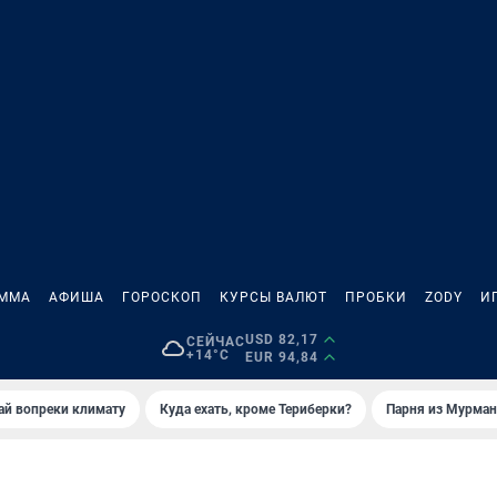
АММА
АФИША
ГОРОСКОП
КУРСЫ ВАЛЮТ
ПРОБКИ
ZODY
И
USD 82,17
СЕЙЧАС
+14°C
EUR 94,84
й вопреки климату
Куда ехать, кроме Териберки?
Парня из Мурман