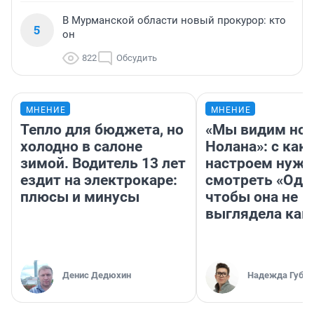
В Мурманской области новый прокурор: кто
5
он
822
Обсудить
МНЕНИЕ
МНЕНИЕ
Тепло для бюджета, но
«Мы видим нов
холодно в салоне
Нолана»: с как
зимой. Водитель 13 лет
настроем нужн
ездит на электрокаре:
смотреть «Оди
плюсы и минусы
чтобы она не
выглядела как
Денис Дедюхин
Надежда Губар