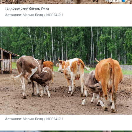
Галловейский бычок Умка
Источник: 
Мария Ленц / NGS24.RU
Источник: 
Мария Ленц / NGS24.RU