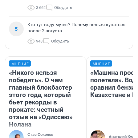
3 662
Обсудить
Кто тут воду мутит? Почему нельзя купаться
5
после 2 августа
948
Обсудить
МНЕНИЕ
МНЕНИЕ
«Никого нельзя
«Машина прост
победить». О чем
полетела». Вод
главный блокбастер
сравнил бензин
этого года, который
Казахстане и Р
бьет рекорды в
прокате: честный
отзыв на «Одиссею»
Нолана
Стас Соколов
Анатолий Кузн