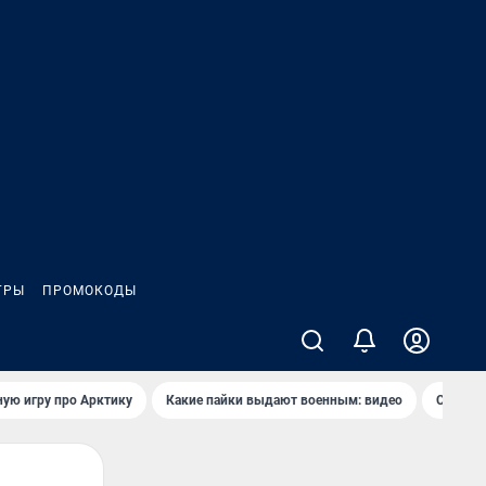
ГРЫ
ПРОМОКОДЫ
ую игру про Арктику
Какие пайки выдают военным: видео
Самая 