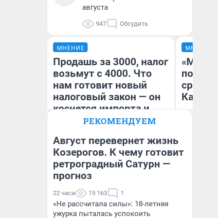
августа
947
Обсудить
МНЕНИЕ
МНЕНИЕ
Продашь за 3000, налог
«Машин
возьмут с 4000. Что
полете
нам готовит новый
сравни
налоговый закон — он
Казахс
коснется импорта и
даже репетиторов
РЕКОМЕНДУЕМ
Август перевернет жизнь
Козерогов. К чему готовит
ретроградный Сатурн —
Анастасия Завгородняя
Ан
прогноз
22 часа
15 163
1
«Не рассчитала силы»: 18-летняя
ужурка пыталась успокоить