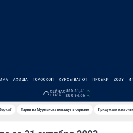
АММА
АФИША
ГОРОСКОП
КУРСЫ ВАЛЮТ
ПРОБКИ
ZODY
И
USD 81,41
СЕЙЧАС
+14°C
EUR 94,06
иберки?
Парня из Мурманска покажут в сериале
Придумали настольн