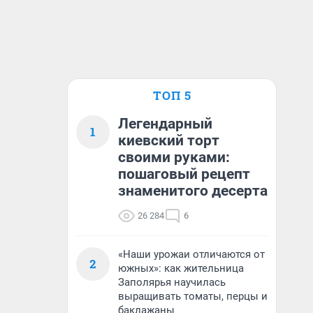
ТОП 5
Легендарный
1
киевский торт
своими руками:
пошаговый рецепт
знаменитого десерта
26 284
6
«Наши урожаи отличаются от
2
южных»: как жительница
Заполярья научилась
выращивать томаты, перцы и
баклажаны