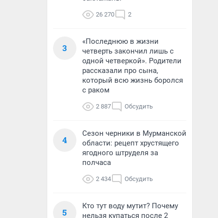
26 270
2
«Последнюю в жизни
3
четверть закончил лишь с
одной четверкой». Родители
рассказали про сына,
который всю жизнь боролся
с раком
2 887
Обсудить
Сезон черники в Мурманской
4
области: рецепт хрустящего
ягодного штруделя за
полчаса
2 434
Обсудить
Кто тут воду мутит? Почему
5
нельзя купаться после 2