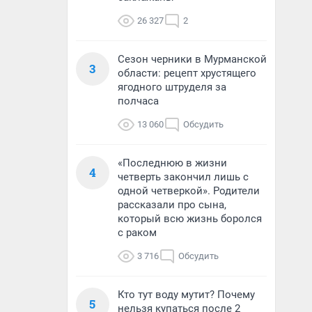
26 327
2
Сезон черники в Мурманской
3
области: рецепт хрустящего
ягодного штруделя за
полчаса
13 060
Обсудить
«Последнюю в жизни
4
четверть закончил лишь с
одной четверкой». Родители
рассказали про сына,
который всю жизнь боролся
с раком
3 716
Обсудить
Кто тут воду мутит? Почему
5
нельзя купаться после 2