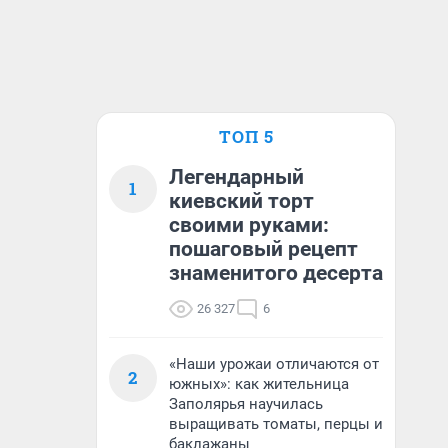
ТОП 5
Легендарный
1
киевский торт
своими руками:
пошаговый рецепт
знаменитого десерта
26 327
6
«Наши урожаи отличаются от
2
южных»: как жительница
Заполярья научилась
выращивать томаты, перцы и
баклажаны