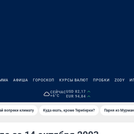
АММА
АФИША
ГОРОСКОП
КУРСЫ ВАЛЮТ
ПРОБКИ
ZODY
И
USD 82,17
СЕЙЧАС
+6°C
EUR 94,84
й вопреки климату
Куда ехать, кроме Териберки?
Парня из Мурман