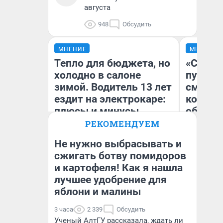
августа
948
Обсудить
МНЕНИЕ
МНЕНИЕ
Тепло для бюджета, но
«Спутал
холодно в салоне
пургу».
зимой. Водитель 13 лет
смерте
ездит на электрокаре:
которы
плюсы и минусы
обнару
РЕКОМЕНДУЕМ
Не нужно выбрасывать и
Ир
сжигать ботву помидоров
Гл
и картофеля! Как я нашла
Денис Дедюхин
«Р
Во
лучшее удобрение для
яблони и малины
3 часа
2 339
Обсудить
Ученый АлтГУ рассказала, ждать ли