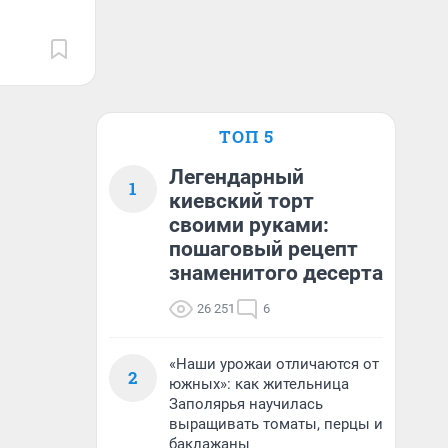
ТОП 5
Легендарный
1
киевский торт
своими руками:
пошаговый рецепт
знаменитого десерта
26 251
6
«Наши урожаи отличаются от
2
южных»: как жительница
Заполярья научилась
выращивать томаты, перцы и
баклажаны