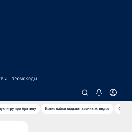
ГРЫ
ПРОМОКОДЫ
ую игру про Арктику
Какие пайки выдают военным: видео
Самая 