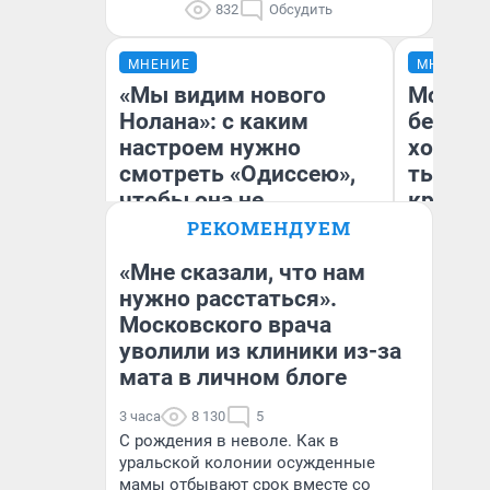
832
Обсудить
МНЕНИЕ
МНЕНИЕ
«Мы видим нового
Мой ба
Нолана»: с каким
береже
настроем нужно
хотела 
смотреть «Одиссею»,
тысяч,
чтобы она не
кредит,
выглядела как фиаско
приеха
РЕКОМЕНДУЕМ
безопа
«Мне сказали, что нам
нужно расстаться».
Кс
Московского врача
Надежда Губарь
Ав
уволили из клиники из-за
мата в личном блоге
3 часа
8 130
5
С рождения в неволе. Как в
уральской колонии осужденные
мамы отбывают срок вместе со