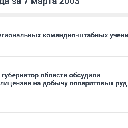
да за 7 марта 2003
региональных командно-штабных учен
 губернатор области обсудили
лицензий на добычу лопаритовых руд