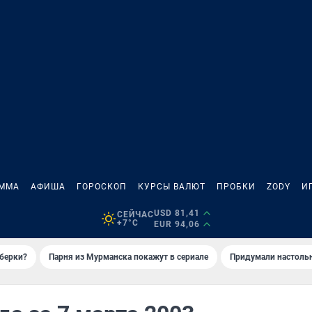
АММА
АФИША
ГОРОСКОП
КУРСЫ ВАЛЮТ
ПРОБКИ
ZODY
И
USD 81,41
СЕЙЧАС
+7°C
EUR 94,06
иберки?
Парня из Мурманска покажут в сериале
Придумали настольн