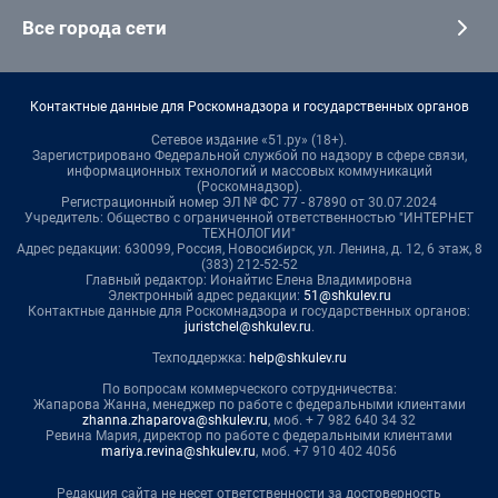
Все города сети
Контактные данные для Роскомнадзора и государственных органов
Сетевое издание «51.ру» (18+).
Зарегистрировано Федеральной службой по надзору в сфере связи,
информационных технологий и массовых коммуникаций
(Роскомнадзор).
Регистрационный номер ЭЛ № ФС 77 - 87890 от 30.07.2024
Учредитель: Общество с ограниченной ответственностью "ИНТЕРНЕТ
ТЕХНОЛОГИИ"
Адрес редакции: 630099, Россия, Новосибирск, ул. Ленина, д. 12, 6 этаж, 8
(383) 212-52-52
Главный редактор: Ионайтис Елена Владимировна
Электронный адрес редакции:
51@shkulev.ru
Контактные данные для Роскомнадзора и государственных органов:
juristchel@shkulev.ru
.
Техподдержка:
help@shkulev.ru
По вопросам коммерческого сотрудничества:
Жапарова Жанна, менеджер по работе с федеральными клиентами
zhanna.zhaparova@shkulev.ru
, моб. + 7 982 640 34 32
Ревина Мария, директор по работе с федеральными клиентами
mariya.revina@shkulev.ru
, моб. +7 910 402 4056
Редакция сайта не несет ответственности за достоверность