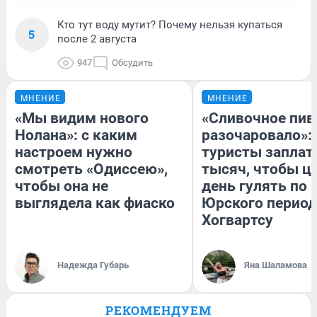
Кто тут воду мутит? Почему нельзя купаться
5
после 2 августа
947
Обсудить
МНЕНИЕ
МНЕНИЕ
«Мы видим нового
«Сливочное пив
Нолана»: с каким
разочаровало»:
настроем нужно
туристы заплат
смотреть «Одиссею»,
тысяч, чтобы ц
чтобы она не
день гулять по 
выглядела как фиаско
Юрского период
Хогвартсу
Надежда Губарь
Яна Шаламова
РЕКОМЕНДУЕМ