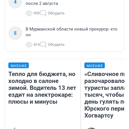
4
после 2 августа
939
Обсудить
В Мурманской области новый прокурор: кто
5
он
814
Обсудить
МНЕНИЕ
МНЕНИЕ
Тепло для бюджета, но
«Сливочное пи
холодно в салоне
разочаровало»
зимой. Водитель 13 лет
туристы запла
ездит на электрокаре:
тысяч, чтобы 
плюсы и минусы
день гулять по
Юрского перио
Хогвартсу