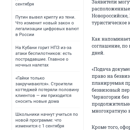
Заявители могу
сентября
расположенные в
Новороссийске,
Путин вывел крипту из тени.
туристическое 
Что изменит новый закон о
легализации цифровых валют
в России
Как напоминает
соглашение, по 
На Кубани горит НПЗ из-за
дней.
атаки беспилотников: есть
пострадавшие. Главное о
ночных налетах
«Подача докуме
право на безви
«Гайки только
планируемая п
закручиваются». Строители
безвизовый пери
коттеджей потеряли половину
клиентов — им приходится
Черногории без
сносить новые дома
продолжительно
многократную в
Школьники начнут учиться по
новой программе: что
изменится с 1 сентября
Кроме того, оф