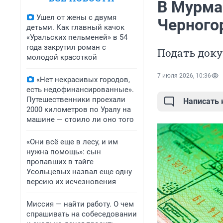
В Мурма
Ушел от жены с двумя
Черного
детьми. Как главный качок
«Уральских пельменей» в 54
года закрутил роман с
Подать док
молодой красоткой
7 июля 2026, 10:36
«Нет некрасивых городов,
есть недофинансированные».
Путешественники проехали
Написать
2000 километров по Уралу на
машине — стоило ли оно того
«Они всё еще в лесу, и им
нужна помощь»: сын
пропавших в тайге
Усольцевых назвал еще одну
версию их исчезновения
Миссия — найти работу. О чем
спрашивать на собеседовании