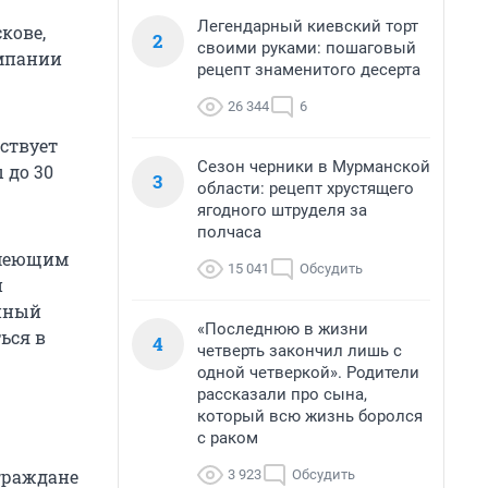
Легендарный киевский торт
кове,
2
своими руками: пошаговый
омпании
рецепт знаменитого десерта
26 344
6
ствует
Сезон черники в Мурманской
 до 30
3
области: рецепт хрустящего
ягодного штруделя за
полчаса
имеющим
15 041
Обсудить
и
нный
«Последнюю в жизни
ься в
4
четверть закончил лишь с
одной четверкой». Родители
рассказали про сына,
который всю жизнь боролся
с раком
 граждане
3 923
Обсудить