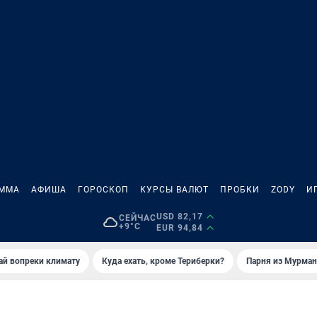
АММА
АФИША
ГОРОСКОП
КУРСЫ ВАЛЮТ
ПРОБКИ
ZODY
И
USD 82,17
СЕЙЧАС
+9°C
EUR 94,84
й вопреки климату
Куда ехать, кроме Териберки?
Парня из Мурман