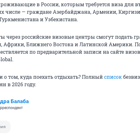
 проживающие в России, которым требуется виза для в
их числе — граждане Азербайджана, Армении, Киргизи
Туркменистана и Узбекистана.
ы через российские визовые центры смогут подать г
и, Африки, Ближнего Востока и Латинской Америки. П
ествляется по предварительной записи на сайте визо
lobal.
и о том, куда поехать отдыхать? Полный
список
безви
ян в 2026 году.
дра Балаба
рреспондент
рия