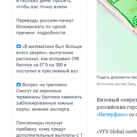
и сколько денег просить,
чтобы вас точно взяли
Переводы россиян начнут
блокировать по одной
причине: подробности
«В математике был больше
всего уверен»: выпускник
рассказал, как исправил 298
баллов за ЕГЭ на 300 и
поступил в престижный вуз
Подать документы смо
Вопрос на триллион.
Источник: 
Артем Ленц 
Смогут ли зерновые
терминалы Балтики заменить
Визовый операт
заблокированные южные
российских горо
порты: мнение эксперта
«Интерфакс»
со 
Пенсионеры получат
прибавку: кому придут
«VFS Global соо
дополнительные выплаты с 1