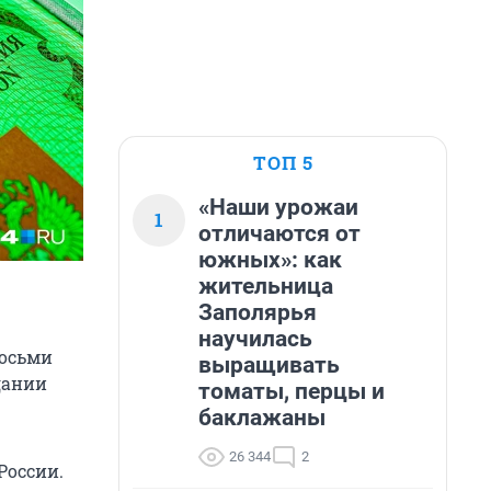
ТОП 5
«Наши урожаи
1
отличаются от
южных»: как
жительница
Заполярья
научилась
восьми
выращивать
дании
томаты, перцы и
баклажаны
26 344
2
России.