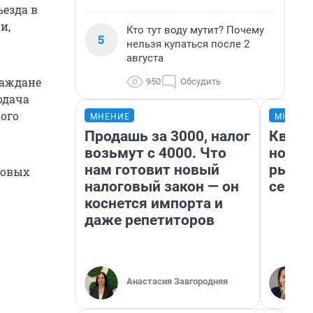
ъезда в
и,
Кто тут воду мутит? Почему
5
нельзя купаться после 2
августа
раждане
950
Обсудить
одача
вого
МНЕНИЕ
МНЕНИ
Продашь за 3000, налог
Кварт
возьмут с 4000. Что
но де
нам готовит новый
рынок
зовых
налоговый закон — он
сейча
коснется импорта и
даже репетиторов
Анастасия Завгородняя