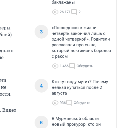
баклажаны
26 171
2
уферы
«Последнюю в жизни
3
четверть закончил лишь с
блей).
одной четверкой». Родители
рассказали про сына,
Однако
который всю жизнь боролся
с раком
ле
1 466
Обсудить
Они
Кто тут воду мутит? Почему
4
 не
нельзя купаться после 2
августа
ости.
936
Обсудить
. Видео
В Мурманской области
5
новый прокурор: кто он