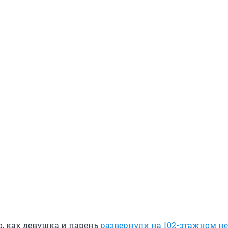
X
о, как девушка и парень
развернули на 102-этажном не