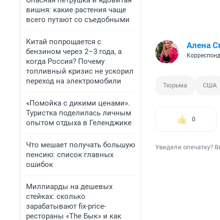
Опасная петрушка и ядовитая
вишня: какие растения чаще
всего путают со съедобными
Китай попрощается с
Алена С
бензином через 2–3 года, а
Корреспонд
когда Россия? Почему
топливный кризис не ускорил
переход на электромобили
Тюрьма
США
«Помойка с дикими ценами».
Туристка поделилась личным
0
опытом отдыха в Геленджике
Что мешает получать большую
Увидели опечатку? В
пенсию: список главных
ошибок
Миллиарды на дешевых
стейках: сколько
зарабатывают fix-price-
рестораны «The Бык» и как