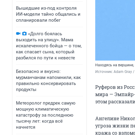
Вышедшие из-под контроля
ИИ-модели тайно общались и
спланировали побег
«Долго боялась
выходить на улицу». Мама
искалеченного бойца — о том,
как спасает сына, который
разбился по пути к невесте
Находясь на вершине,
Безопасно и вкусно:
Источник: 
Adam Gray /
мурманчанам напомнили, как
правильно консервировать
Руферов из Рос
продукты
мира — Эмпайр-
этом рассказал
Метеоролог предрек самую
мощную климатическую
катастрофу за последнюю
Ангелине Никол
тысячу лет: когда всё
угроза жизни п
начнется
кража со взлом