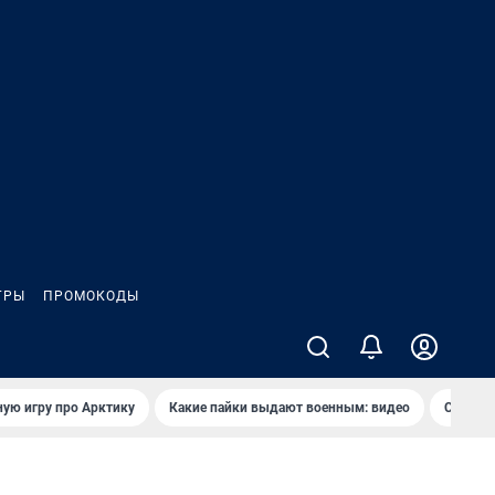
ГРЫ
ПРОМОКОДЫ
ую игру про Арктику
Какие пайки выдают военным: видео
Самая 