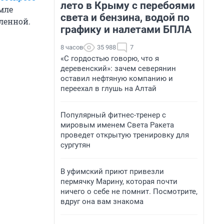
лето в Крыму с перебоями
мле
света и бензина, водой по
ленной.
графику и налетами БПЛА
8 часов
35 988
7
«С гордостью говорю, что я
деревенский»: зачем северянин
оставил нефтяную компанию и
переехал в глушь на Алтай
Популярный фитнес-тренер с
мировым именем Света Ракета
проведет открытую тренировку для
сургутян
В уфимский приют привезли
пермячку Марину, которая почти
ничего о себе не помнит. Посмотрите,
вдруг она вам знакома