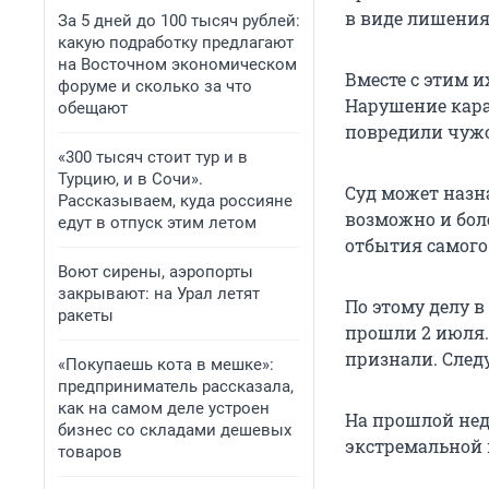
в виде лишения 
За 5 дней до 100 тысяч рублей:
какую подработку предлагают
на Восточном экономическом
Вместе с этим 
форуме и сколько за что
Нарушение кара
обещают
повредили чужое
«300 тысяч стоит тур и в
Турцию, и в Сочи».
Суд может назн
Рассказываем, куда россияне
возможно и бол
едут в отпуск этим летом
отбытия самого
Воют сирены, аэропорты
закрывают: на Урал летят
По этому делу 
ракеты
прошли 2 июля.
признали. След
«Покупаешь кота в мешке»:
предприниматель рассказала,
как на самом деле устроен
На прошлой нед
бизнес со складами дешевых
экстремальной 
товаров