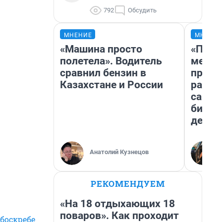
792
Обсудить
МНЕНИЕ
МНЕНИ
«Машина просто
«Поку
полетела». Водитель
мешке
сравнил бензин в
предп
Казахстане и России
расска
самом
бизне
дешев
Анатолий Кузнецов
РЕКОМЕНДУЕМ
«На 18 отдыхающих 18
поваров». Как проходит
боскребе