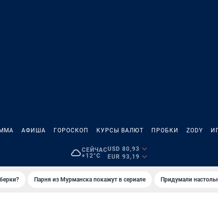
АММА
АФИША
ГОРОСКОП
КУРСЫ ВАЛЮТ
ПРОБКИ
ZODY
И
USD 80,93
СЕЙЧАС
+12°C
EUR 93,19
иберки?
Парня из Мурманска покажут в сериале
Придумали настольн