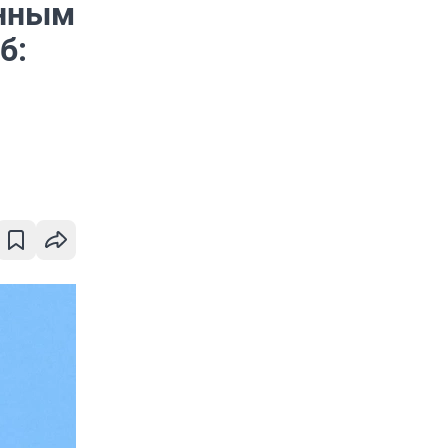
енным
б: