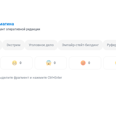
магина
ент оперативной редакции
Экстрим
Уголовное дело
Эмпайр-стейт-билдинг
Руфе
0
0
0
ыделите фрагмент и нажмите Ctrl+Enter