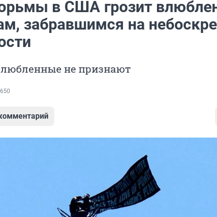
тюрьмы в США грозит влюбл
ам, забравшимся на небоскре
ости
влюбленные не признают
650
 комментарий