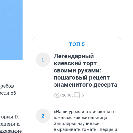
ТОП 5
Легендарный
1
киевский торт
своими руками:
пошаговый рецепт
знаменитого десерта
кребов
сти об
26 185
6
«Наши урожаи отличаются от
2
ории D:
южных»: как жительница
тепени и
Заполярья научилась
выращивать томаты, перцы и
наказание