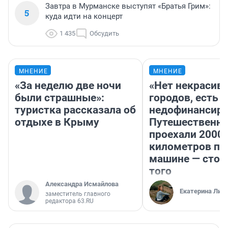
Завтра в Мурманске выступят «Братья Грим»:
5
куда идти на концерт
1 435
Обсудить
МНЕНИЕ
МНЕНИЕ
«За неделю две ночи
«Нет некрасив
были страшные»:
городов, есть
туристка рассказала об
недофинансиро
отдыхе в Крыму
Путешественн
проехали 2000
километров по 
машине — стои
того
Александра Исмайлова
Екатерина Лит
заместитель главного
редактора 63.RU