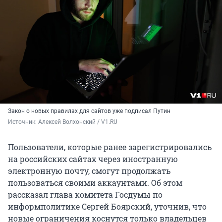
Закон о новых правилах для сайтов уже подписал Путин
Источник: 
Алексей Волхонский / V1.RU
Пользователи, которые ранее зарегистрировались
на российских сайтах через иностранную
электронную почту, смогут продолжать
пользоваться своими аккаунтами. Об этом
рассказал глава комитета Госдумы по
информполитике Сергей Боярский, уточнив, что
новые ограничения коснутся только владельцев