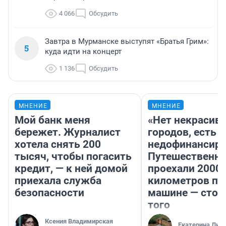
4 066
Обсудить
Завтра в Мурманске выступят «Братья Грим»:
5
куда идти на концерт
1 136
Обсудить
МНЕНИЕ
МНЕНИЕ
Мой банк меня
«Нет некрасив
бережет. Журналист
городов, есть
хотела снять 200
недофинансиро
тысяч, чтобы погасить
Путешественн
кредит, — к ней домой
проехали 2000
приехала служба
километров по 
безопасности
машине — стои
того
Ксения Владимирская
Екатерина Лит