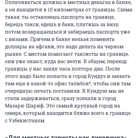
Оплачиваться должна в местных деньгах в банке,
а он находится в 10 километрах от границы. Схема
такая: ты оставляешь паспорта на границе,
берешь такси, едешь в банк, платишь за визу,
потом возвращаешься и забираешь паспорта уже
с визами. Причем в банке нельзя поменять
доллары на афгани, это надо делать на черном
рынке. С местом помогают таксисты на границе,
они уже знают, куда вас везти. В общем, переход
границы у нас занял часа полтора-два. После
этого надо было попасть в город Кундуз и заехать
там еще в какой-то офис талибов*, чтобы они там
очередную печать поставили. В Кундузе мы не
стали задерживаться, сразу поехали в город
Мазари-Шариф. Это самый крупный город на
севере, который находится ближе всего к границе
с Узбекистаном.
«Для местных туристы как диковинка»