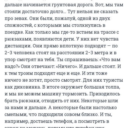
дальше начинается грунтовая дорога. Вот, мы там
стояли достаточно долго… Тут нельзя не сказать
про зевак. Они были, пожалуй, одной из двух
сложностей, с которыми мы столкнулись в
поездке. Как только мы где-то встаем на трассе с
рюкзаками, появляются дети. У них нет чувства
дистанции. Они прямо вплотную подходят — по
2−3 человека стоят на расстоянии 2−3 метра и в
упор смотрят на тебя. Ты спрашиваешь: «Что вам
надо?» Они отвечают: «Ничего». И дальше стоят. И
к тем троим подходят еще и еще. И эти тоже
ничего не хотят, просто смотрят. Для них туристы
как диковинка. В итоге окружает большая толпа,
и мы не можем машину тормозить. Приходилось
брать рюкзаки, отходить от них. Некоторые шли
за нами и дальше. А некоторые были настолько
смелыми, что подходили совсем близко. И ты,
например, достаешь телефон, а посмотреть в
экран не можешь, потому что телефон уже