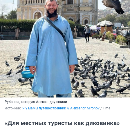
Рубашка, которую Александру сшили
Источник: 
Я у мамы путешественник // Aleksandr Mironov
 / Т.me
«Для местных туристы как диковинка»