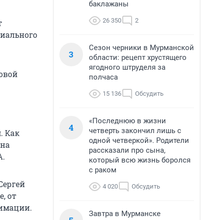
баклажаны
26 350
2
т
циального
Сезон черники в Мурманской
3
области: рецепт хрустящего
ягодного штруделя за
овой
полчаса
15 136
Обсудить
«Последнюю в жизни
4
четверть закончил лишь с
. Как
одной четверкой». Родители
 на
рассказали про сына,
А.
который всю жизнь боролся
с раком
Сергей
4 020
Обсудить
, от
нимации.
Завтра в Мурманске