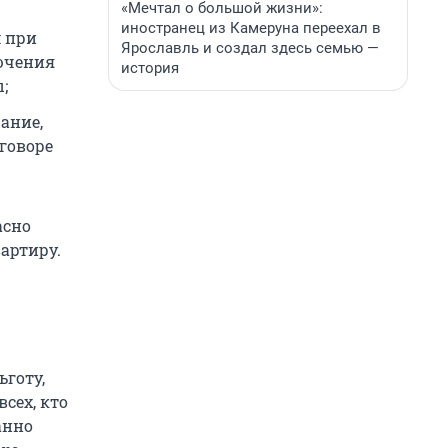
«Мечтал о большой жизни»:
иностранец из Камеруна переехал в
м при
Ярославль и создал здесь семью —
ючения
история
;
ание,
говоре
асно
артиру.
ьготу,
сех, кто
анно