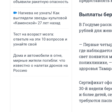
предоставлять
объявили ракетную опасность
Нагиева не узнать! Как
Выплаты бе
выглядели звезды культовой
«Каменской» 27 лет назад
В Госдуме расс
рублей для жен
Тест на возраст мозга:
ответьте на эти 10 вопросов и
— Первые четыр
узнайте свой
где наблюдаетс
Дома и автомобили в огне,
свет появится 
мирные жители погибли: что
поликлинике, —
известно о налетах дронов на
здоровья Тамар
Россию
Сертификат офо
30-й недели бе
и более детей, 
требуются пасп