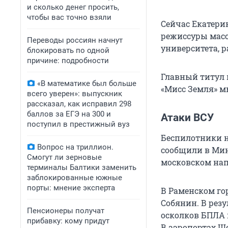
и сколько денег просить,
чтобы вас точно взяли
Сейчас Екатери
режиссуры масс
Переводы россиян начнут
университета, р
блокировать по одной
причине: подробности
Главный титул 
«В математике был больше
«Мисс Земля» м
всего уверен»: выпускник
рассказал, как исправил 298
баллов за ЕГЭ на 300 и
Атаки ВСУ
поступил в престижный вуз
Беспилотники н
Вопрос на триллион.
сообщили в Мин
Смогут ли зерновые
московском нап
терминалы Балтики заменить
заблокированные южные
порты: мнение эксперта
В Раменском гор
Собянин. В резу
Пенсионеры получат
осколков БПЛА 
прибавку: кому придут
В аэропортах Ш