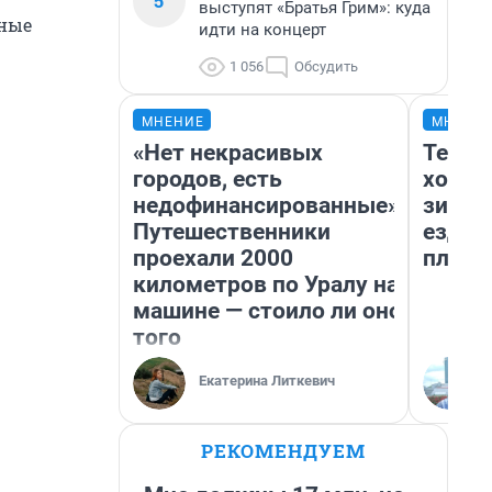
5
выступят «Братья Грим»: куда
сные
идти на концерт
1 056
Обсудить
МНЕНИЕ
МНЕНИ
«Нет некрасивых
Тепло
городов, есть
холод
недофинансированные».
зимой
Путешественники
ездит
проехали 2000
плюсы
километров по Уралу на
машине — стоило ли оно
того
Екатерина Литкевич
РЕКОМЕНДУЕМ