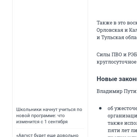
Также в это вос
Орловская и Ка
и Тульская обла
Силы ПВО и РЭБ
круглосуточное
Новые зако
Владимир Путин
об ужесточ
Школьники начнут учиться по
организаци
новой программе: что
изменится с 1 сентября
также испо
пяти лет л
«Август будет еще довольно