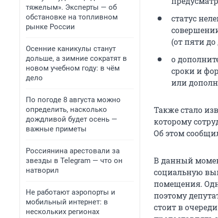
предусматр
тяжелым». Эксперты — об
обстановке на топливном
статус нел
рынке России
совершении
(от пяти д
Осенние каникулы станут
о дополнит
дольше, а зимние сократят в
новом учебном году: в чём
сроки и фо
дело
или дополн
По погоде 8 августа можно
Также стало изв
определить, насколько
дождливой будет осень —
которому сотру
важные приметы
Об этом сообщи
Россиянина арестовали за
В данный моме
звезды в Telegram — что он
натворил
социальную вып
помещения. Одн
Не работают аэропорты и
поэтому депута
мобильный интернет: в
стоит в очереди
нескольких регионах