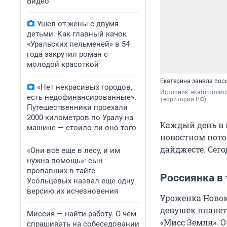
Видео
Ушел от жены с двумя
детьми. Как главный качок
«Уральских пельменей» в 54
года закрутил роман с
молодой красоткой
Екатерина заняла вос
«Нет некрасивых городов,
Источник: 
ekatriroman
есть недофинансированные».
территории РФ)
Путешественники проехали
2000 километров по Уралу на
Каждый день в 
машине — стоило ли оно того
новостном пото
дайджесте. Сего
«Они всё еще в лесу, и им
нужна помощь»: сын
пропавших в тайге
Россиянка в
Усольцевых назвал еще одну
версию их исчезновения
Уроженка Новок
девушек планет
Миссия — найти работу. О чем
«Мисс Земля». 
спрашивать на собеседовании