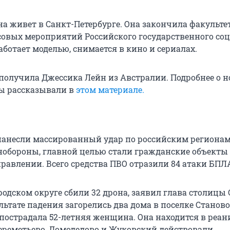
на живет в Санкт-Петербурге. Она закончила факульте
овых мероприятий Российского государственного со
аботает моделью, снимается в кино и сериалах.
получила Джессика Лейн из Австралии. Подробнее о н
ы рассказывали в
этом материале.
анесли массированный удар по российским регионам
обороны, главной целью стали гражданские объекты
равлении. Всего средства ПВО отразили 84 атаки БПЛ
одском округе сбили 32 дрона, заявил глава столицы 
льтате падения загорелись два дома в поселке Становое
пострадала 52-летняя женщина. Она находится в реа
ереметьево, Домодедово и Жуковский действовали