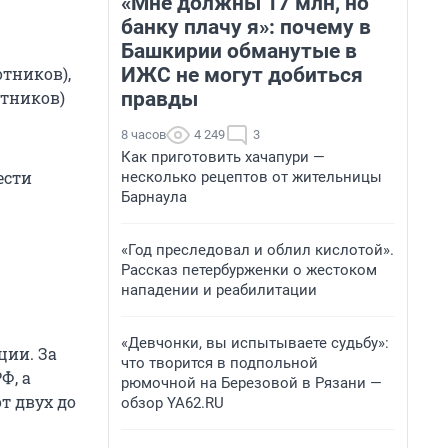
«Мне должны 17 млн, но
банку плачу я»: почему в
Башкирии обманутые в
отников),
ИЖС не могут добиться
отников)
правды
8 часов
4 249
3
Как приготовить хачапури —
ести
несколько рецептов от жительницы
Барнаула
«Год преследовал и облил кислотой».
Рассказ петербурженки о жестоком
нападении и реабилитации
«Девчонки, вы испытываете судьбу»:
ции. За
что творится в подпольной
Ф, а
рюмочной на Березовой в Рязани —
т двух до
обзор YA62.RU