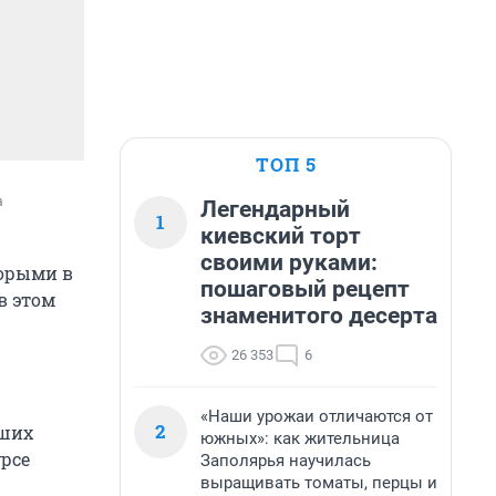
ТОП 5
 
Легендарный
1
киевский торт
своими руками:
торыми в
пошаговый рецепт
в этом
знаменитого десерта
26 353
6
«Наши урожаи отличаются от
2
йших
южных»: как жительница
урсе
Заполярья научилась
выращивать томаты, перцы и