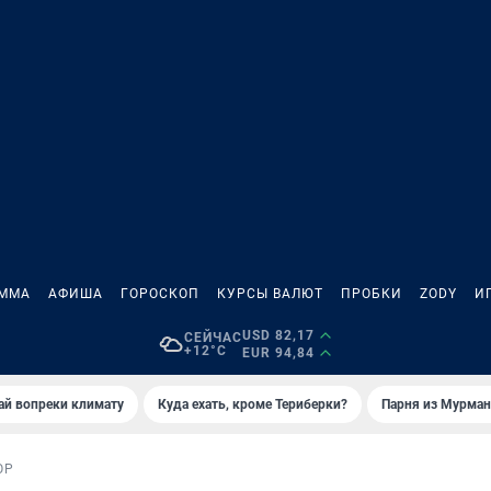
АММА
АФИША
ГОРОСКОП
КУРСЫ ВАЛЮТ
ПРОБКИ
ZODY
И
USD 82,17
СЕЙЧАС
+12°C
EUR 94,84
й вопреки климату
Куда ехать, кроме Териберки?
Парня из Мурман
ОР