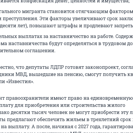
ивается конфискация денег, ценностей и имущества;
егального мигранта становится отягчающим факторо
 преступления. Эти факторы увеличивают срок закл
о десяти лет), повышают штрафы и продлевают запреты
ельных выплатах за наставничество на работе. Содерж
рма наставничества будут определяться в трудовом до
ительном соглашении.
естно, что депутаты ЛДПР готовят законопроект, согл
дники МВД, вышедшие на пенсию, смогут получить кв
ли «Известия».
нт правоохранители имеют право на единовременную
лату для приобретения или строительства жилого
ако десятки тысяч человек не могут приобрести эту л
ты предлагают обеспечить жильем в трехлетний срок в
 на выплату. А после, начиная с 2027 года, гарантиров