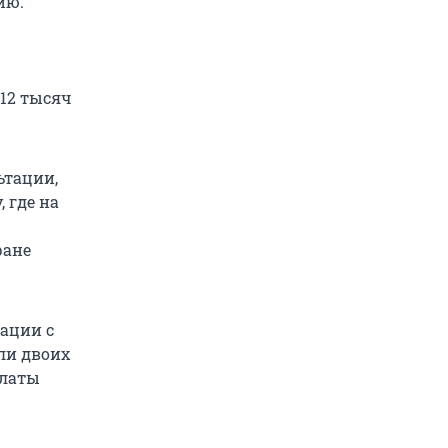
ию.
 12 тысяч
ьтации,
 где на
ране
ации с
ли двоих
платы