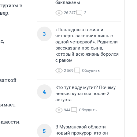
баклажаны
 туризм в
вер.
26 247
2
«Последнюю в жизни
3
четверть закончил лишь с
с,
одной четверкой». Родители
рассказали про сына,
который всю жизнь боролся
с раком
2 569
Обсудить
хваткой
Кто тут воду мутит? Почему
4
нельзя купаться после 2
августа
нимает:
944
Обсудить
оимости.
В Мурманской области
5
новый прокурор: кто он