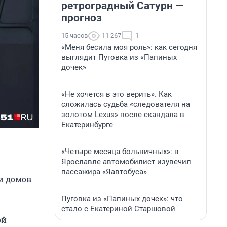
ретроградный Сатурн —
прогноз
15 часов
11 267
1
«Меня бесила моя роль»: как сегодня
выглядит Пуговка из «Папиных
дочек»
«Не хочется в это верить». Как
сложилась судьба «следователя на
золотом Lexus» после скандала в
Екатеринбурге
«Четыре месяца больничных»: в
Ярославле автомобилист изувечил
пассажира «Яавтобуса»
 и домов
Пуговка из «Папиных дочек»: что
стало с Екатериной Старшовой
ой