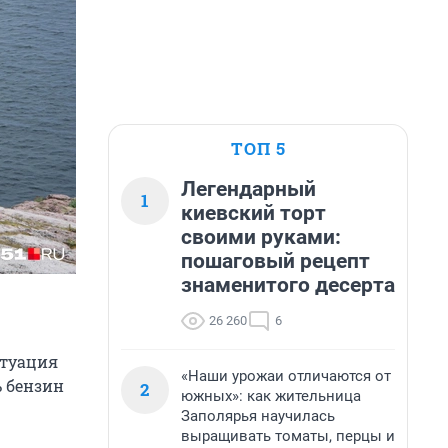
ТОП 5
Легендарный
1
киевский торт
своими руками:
пошаговый рецепт
знаменитого десерта
26 260
6
итуация
«Наши урожаи отличаются от
ь бензин
2
южных»: как жительница
Заполярья научилась
выращивать томаты, перцы и