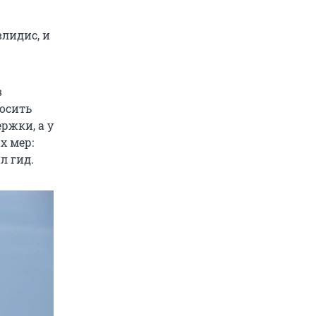
влидис, и
в
носить
ержки, а у
х мер:
л гид.