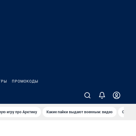
ГРЫ
ПРОМОКОДЫ
ую игру про Арктику
Какие пайки выдают военным: видео
Самая 