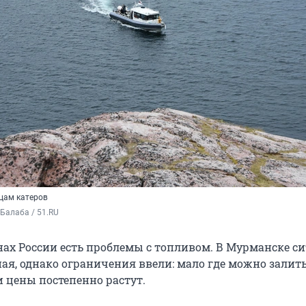
ьцам катеров
Балаба / 51.RU
нах России есть проблемы с топливом. В Мурманске с
ая, однако ограничения ввели: мало где можно залит
и цены постепенно растут.