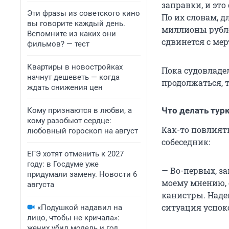
заправки, и это
Эти фразы из советского кино
По их словам, д
вы говорите каждый день.
миллионы рублей
Вспомните из каких они
сдвинется с мер
фильмов? — тест
Квартиры в новостройках
Пока судовладе
начнут дешеветь — когда
продолжаться, т
ждать снижения цен
Что делать ту
Кому признаются в любви, а
кому разобьют сердце:
Как-то повлият
любовный гороскоп на август
собеседник:
ЕГЭ хотят отменить к 2027
году: в Госдуме уже
— Во-первых, за
придумали замену. Новости 6
моему мнению, 
августа
канистры. Надею
ситуация успок
«Подушкой надавил на
лицо, чтобы не кричала»:
жених убил модель и год