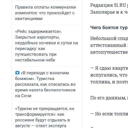
Редакция 51.RU
Правила оплаты коммуналки
Заполярье и к ч
изменятся: что произойдет с
квитанциями
Чего боятся ту
«Рейс задерживается».
Закрытые аэропорты,
Небольшой спад
неудобные ночевки и сутки на
аттестованный 
пересадку: как
автопутешеств
путешествовать при
нестабильном небе
— Я сдаю кварти
«В переходе с вонючим
испугались, что
бомжом». Туристка
топлива, и поэт
рассказала, как спасалась во
время налета беспилотников
на Сочи
По его данным, 
«Туризм не прекращается, он
— Но если топли
трансформируется»: как
россияне будут отдыхать в
августе — ответ эксперта