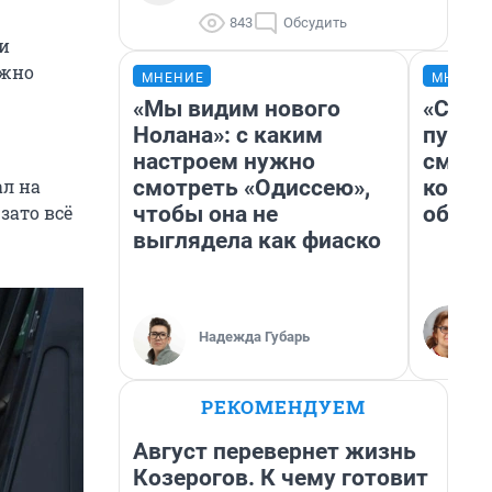
843
Обсудить
ри
ужно
МНЕНИЕ
МНЕНИ
«Мы видим нового
«Спут
Нолана»: с каким
пургу»
настроем нужно
смерт
смотреть «Одиссею»,
котор
ал на
чтобы она не
обнар
зато всё
выглядела как фиаско
Надежда Губарь
РЕКОМЕНДУЕМ
Август перевернет жизнь
Козерогов. К чему готовит