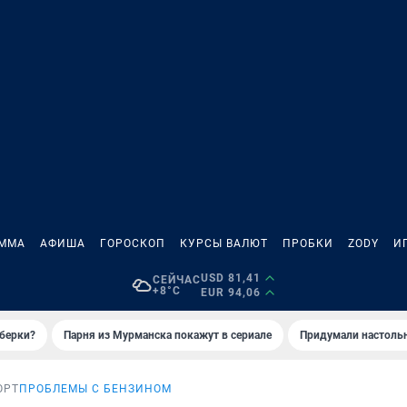
АММА
АФИША
ГОРОСКОП
КУРСЫ ВАЛЮТ
ПРОБКИ
ZODY
И
USD 81,41
СЕЙЧАС
+8°C
EUR 94,06
иберки?
Парня из Мурманска покажут в сериале
Придумали настольн
ОРТ
ПРОБЛЕМЫ С БЕНЗИНОМ