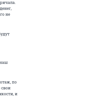
причала.
денег,
го не
будут
 наш
отаж, по
 свои
мкости, и