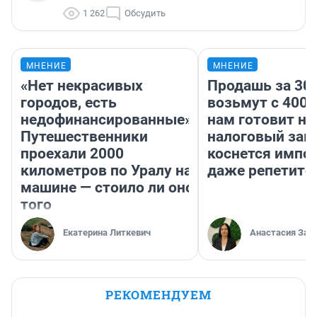
1 262
Обсудить
МНЕНИЕ
МНЕНИЕ
«Нет некрасивых
Продашь за 300
городов, есть
возьмут с 4000
недофинансированные».
нам готовит н
Путешественники
налоговый зако
проехали 2000
коснется импор
километров по Уралу на
даже репетито
машине — стоило ли оно
того
Екатерина Литкевич
Анастасия Зав
РЕКОМЕНДУЕМ