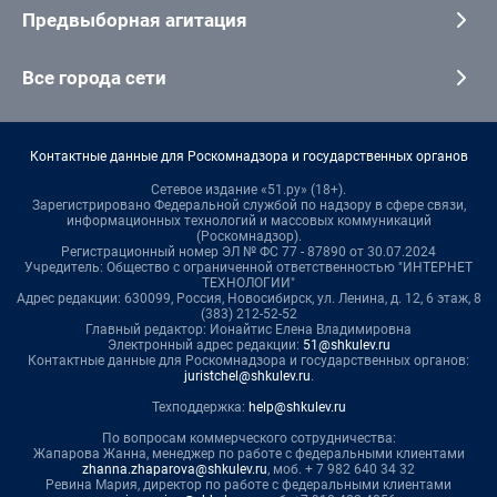
Предвыборная агитация
Все города сети
Контактные данные для Роскомнадзора и государственных органов
Сетевое издание «51.ру» (18+).
Зарегистрировано Федеральной службой по надзору в сфере связи,
информационных технологий и массовых коммуникаций
(Роскомнадзор).
Регистрационный номер ЭЛ № ФС 77 - 87890 от 30.07.2024
Учредитель: Общество с ограниченной ответственностью "ИНТЕРНЕТ
ТЕХНОЛОГИИ"
Адрес редакции: 630099, Россия, Новосибирск, ул. Ленина, д. 12, 6 этаж, 8
(383) 212-52-52
Главный редактор: Ионайтис Елена Владимировна
Электронный адрес редакции:
51@shkulev.ru
Контактные данные для Роскомнадзора и государственных органов:
juristchel@shkulev.ru
.
Техподдержка:
help@shkulev.ru
По вопросам коммерческого сотрудничества:
Жапарова Жанна, менеджер по работе с федеральными клиентами
zhanna.zhaparova@shkulev.ru
, моб. + 7 982 640 34 32
Ревина Мария, директор по работе с федеральными клиентами