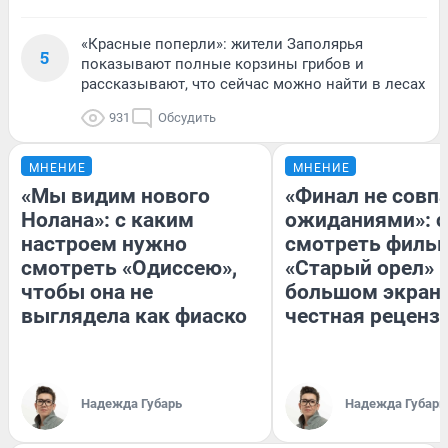
«Красные поперли»: жители Заполярья
5
показывают полные корзины грибов и
рассказывают, что сейчас можно найти в лесах
931
Обсудить
МНЕНИЕ
МНЕНИЕ
«Мы видим нового
«Финал не совпа
Нолана»: с каким
ожиданиями»: с
настроем нужно
смотреть филь
смотреть «Одиссею»,
«Старый орел» 
чтобы она не
большом экран
выглядела как фиаско
честная реценз
Надежда Губарь
Надежда Губарь