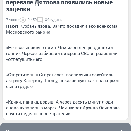
перевале Дятлова появились новые
зацепки
7 часов
2 450
Обсудить
Пакет Курбаныязова. За что посадили экс-военкома
Московского района
«Не связывайся с ним!» Чем известен ревдинский
гопник Черкас, избивший ветерана СВО и грозивший
«отпетушить» его
«Отвратительный процесс»: подписчики захейтили
актрису Катерину Шпицу, показавшую, как она кормит
сына грудью
«Крики, паника, взрыв. А через десять минут люди
снова купались в море». Чем живет Архипо-Осиповка
спустя неделю после трагедии