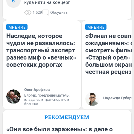
5
куда идти на концерт
1 529
Обсудить
МНЕНИЕ
МНЕНИЕ
Наследие, которое
«Финал не совпа
чудом не развалилось:
ожиданиями»: с
транспортный эксперт
смотреть филь
разнес миф о «вечных»
«Старый орел» 
советских дорогах
большом экран
честная реценз
Олег Арефьев
Блогер, предприниматель,
Надежда Губарь
владелец в транспортном
бизнесе
РЕКОМЕНДУЕМ
«Они все были заражены»: в деле о