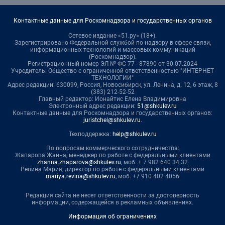
Контактные данные для Роскомнадзора и государственных органов
Сетевое издание «51.ру» (18+).
Зарегистрировано Федеральной службой по надзору в сфере связи,
информационных технологий и массовых коммуникаций
(Роскомнадзор).
Регистрационный номер ЭЛ № ФС 77 - 87890 от 30.07.2024
Учредитель: Общество с ограниченной ответственностью "ИНТЕРНЕТ
ТЕХНОЛОГИИ"
Адрес редакции: 630099, Россия, Новосибирск, ул. Ленина, д. 12, 6 этаж, 8
(383) 212-52-52
Главный редактор: Ионайтис Елена Владимировна
Электронный адрес редакции:
51@shkulev.ru
Контактные данные для Роскомнадзора и государственных органов:
juristchel@shkulev.ru
.
Техподдержка:
help@shkulev.ru
По вопросам коммерческого сотрудничества:
Жапарова Жанна, менеджер по работе с федеральными клиентами
zhanna.zhaparova@shkulev.ru
, моб. + 7 982 640 34 32
Ревина Мария, директор по работе с федеральными клиентами
mariya.revina@shkulev.ru
, моб. +7 910 402 4056
Редакция сайта не несет ответственности за достоверность
информации, содержащейся в рекламных объявлениях.
Информация об ограничениях