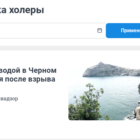
ка холеры
Примен
 водой в Черном
я после взрыва
бнадзор