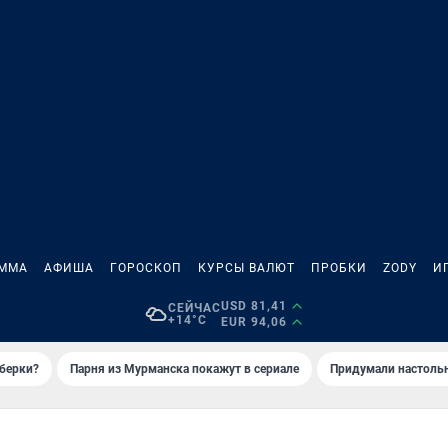
АММА
АФИША
ГОРОСКОП
КУРСЫ ВАЛЮТ
ПРОБКИ
ZODY
И
USD 81,41
СЕЙЧАС
+14°C
EUR 94,06
иберки?
Парня из Мурманска покажут в сериале
Придумали настольн