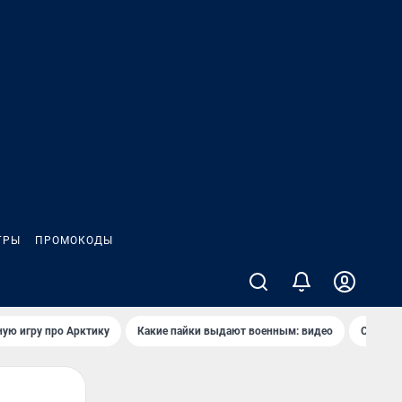
ГРЫ
ПРОМОКОДЫ
ую игру про Арктику
Какие пайки выдают военным: видео
Самая 