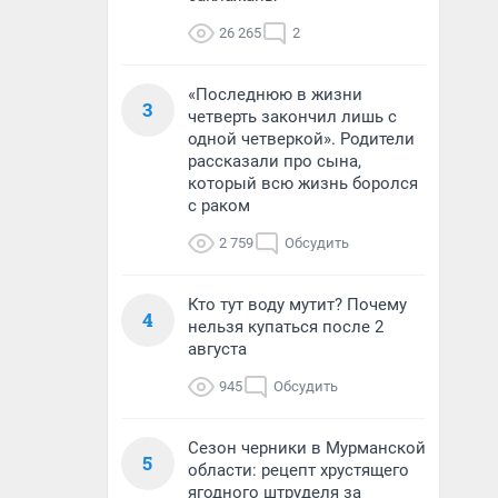
26 265
2
«Последнюю в жизни
3
четверть закончил лишь с
одной четверкой». Родители
рассказали про сына,
который всю жизнь боролся
с раком
2 759
Обсудить
Кто тут воду мутит? Почему
4
нельзя купаться после 2
августа
945
Обсудить
Сезон черники в Мурманской
5
области: рецепт хрустящего
ягодного штруделя за