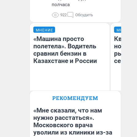
полчаса
922
Обсудить
МНЕНИЕ
МНЕНИЕ
«Машина просто
Кварти
полетела». Водитель
но деш
сравнил бензин в
рынок 
Казахстане и России
сейчас
РЕКОМЕНДУЕМ
Ек
Анатолий Кузнецов
ди
не
«Мне сказали, что нам
нужно расстаться».
Московского врача
уволили из клиники из-за