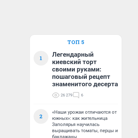
ТОП 5
Легендарный
1
киевский торт
своими руками:
пошаговый рецепт
знаменитого десерта
26 279
6
«Наши урожаи отличаются от
2
южных»: как жительница
Заполярья научилась
выращивать томаты, перцы и
баклажаны