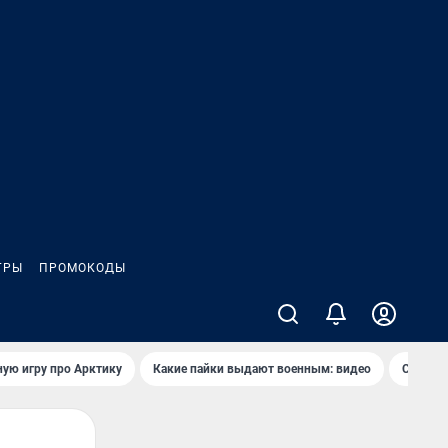
ГРЫ
ПРОМОКОДЫ
ую игру про Арктику
Какие пайки выдают военным: видео
Самая 