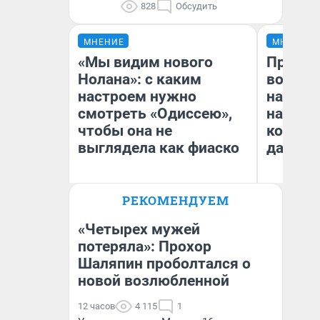
828
Обсудить
МНЕНИЕ
МНЕНИЕ
«Мы видим нового
Продаш
Нолана»: с каким
возьмут
настроем нужно
нам го
смотреть «Одиссею»,
налого
чтобы она не
коснет
выглядела как фиаско
даже р
РЕКОМЕНДУЕМ
Надежда Губарь
Ан
«Четырех мужей
потеряла»: Прохор
Шаляпин проболтался о
новой возлюбленной
12 часов
4 115
1