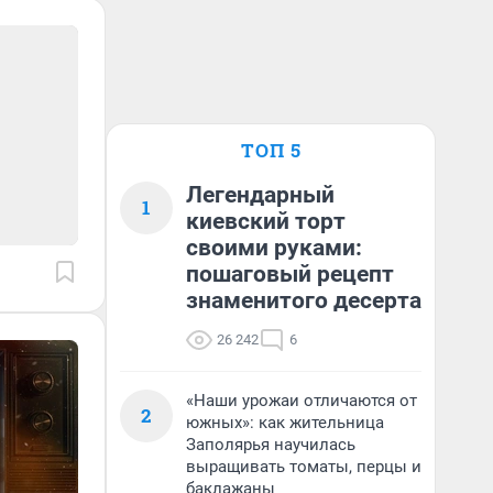
ТОП 5
Легендарный
1
киевский торт
своими руками:
пошаговый рецепт
знаменитого десерта
26 242
6
«Наши урожаи отличаются от
2
южных»: как жительница
Заполярья научилась
выращивать томаты, перцы и
баклажаны