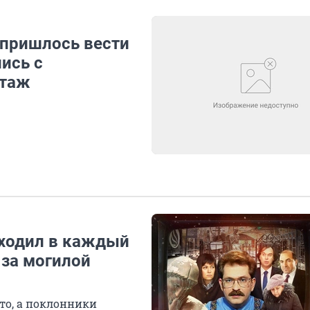
ь пришлось вести
лись с
ртаж
иходил в каждый
 за могилой
то, а поклонники