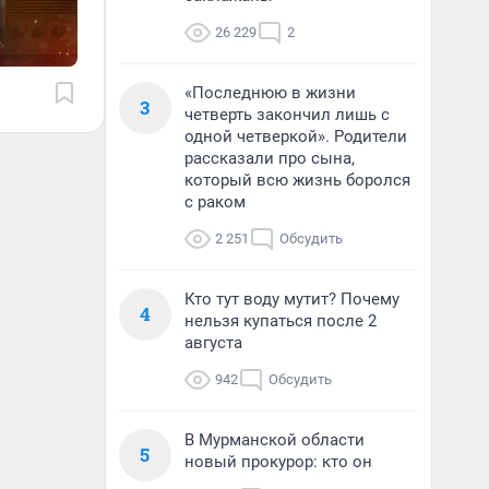
26 229
2
«Последнюю в жизни
3
четверть закончил лишь с
одной четверкой». Родители
рассказали про сына,
который всю жизнь боролся
с раком
2 251
Обсудить
Кто тут воду мутит? Почему
4
нельзя купаться после 2
августа
942
Обсудить
В Мурманской области
5
новый прокурор: кто он