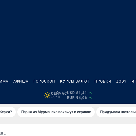
АММА
АФИША
ГОРОСКОП
КУРСЫ ВАЛЮТ
ПРОБКИ
ZODY
И
USD 81,41
СЕЙЧАС
+9°C
EUR 94,06
иберки?
Парня из Мурманска покажут в сериале
Придумали настольн
ИЩЕ