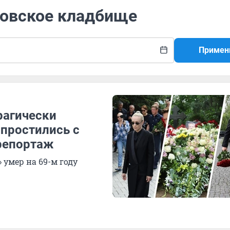
ковское кладбище
Примен
рагически
 простились с
репортаж
 умер на 69-м году