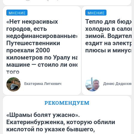
МНЕНИЕ
МНЕНИЕ
«Нет некрасивых
Тепло для бюдж
городов, есть
холодно в сало
недофинансированные».
зимой. Водитель
Путешественники
ездит на электр
проехали 2000
плюсы и минус
километров по Уралу на
машине — стоило ли оно
того
Екатерина Литкевич
Денис Дедюхин
РЕКОМЕНДУЕМ
«Шрамы болят ужасно».
Екатеринбурженка, которую облили
кислотой по указке бывшего,