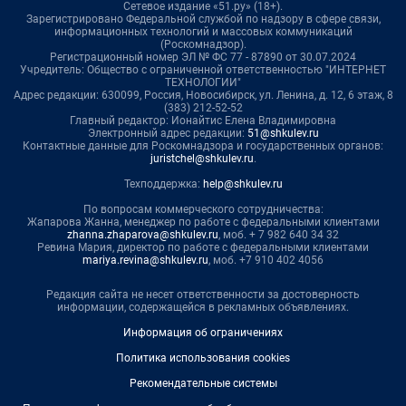
Сетевое издание «51.ру» (18+).
Зарегистрировано Федеральной службой по надзору в сфере связи,
информационных технологий и массовых коммуникаций
(Роскомнадзор).
Регистрационный номер ЭЛ № ФС 77 - 87890 от 30.07.2024
Учредитель: Общество с ограниченной ответственностью "ИНТЕРНЕТ
ТЕХНОЛОГИИ"
Адрес редакции: 630099, Россия, Новосибирск, ул. Ленина, д. 12, 6 этаж, 8
(383) 212-52-52
Главный редактор: Ионайтис Елена Владимировна
Электронный адрес редакции:
51@shkulev.ru
Контактные данные для Роскомнадзора и государственных органов:
juristchel@shkulev.ru
.
Техподдержка:
help@shkulev.ru
По вопросам коммерческого сотрудничества:
Жапарова Жанна, менеджер по работе с федеральными клиентами
zhanna.zhaparova@shkulev.ru
, моб. + 7 982 640 34 32
Ревина Мария, директор по работе с федеральными клиентами
mariya.revina@shkulev.ru
, моб. +7 910 402 4056
Редакция сайта не несет ответственности за достоверность
информации, содержащейся в рекламных объявлениях.
Информация об ограничениях
Политика использования cookies
Рекомендательные системы