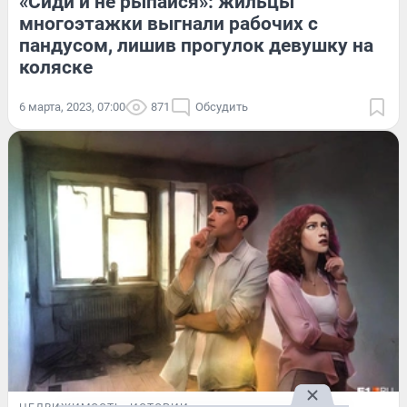
«Сиди и не рыпайся»: жильцы
многоэтажки выгнали рабочих с
пандусом, лишив прогулок девушку на
коляске
6 марта, 2023, 07:00
871
Обсудить