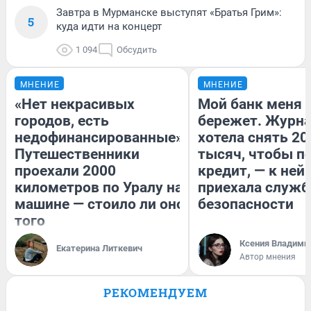
Завтра в Мурманске выступят «Братья Грим»:
5
куда идти на концерт
1 094
Обсудить
МНЕНИЕ
МНЕНИЕ
«Нет некрасивых
Мой банк меня
городов, есть
бережет. Журн
недофинансированные».
хотела снять 20
Путешественники
тысяч, чтобы п
проехали 2000
кредит, — к ней
километров по Уралу на
приехала служб
машине — стоило ли оно
безопасности
того
Ксения Владими
Екатерина Литкевич
Автор мнения
РЕКОМЕНДУЕМ