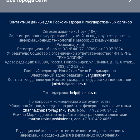
Все города сети
Контактные данные для Роскомнадзора и государственных органов
Сетевое издание «51.ру» (18+).
Зарегистрировано Федеральной службой по надзору в сфере связи,
информационных технологий и массовых коммуникаций
(Роскомнадзор).
Регистрационный номер ЭЛ № ФС 77 - 87890 от 30.07.2024
Учредитель: Общество с ограниченной ответственностью "ИНТЕРНЕТ
ТЕХНОЛОГИИ"
Адрес редакции: 630099, Россия, Новосибирск, ул. Ленина, д. 12, 6 этаж, 8
(383) 212-52-52
Главный редактор: Ионайтис Елена Владимировна
Электронный адрес редакции:
51@shkulev.ru
Контактные данные для Роскомнадзора и государственных органов:
juristchel@shkulev.ru
.
Техподдержка:
help@shkulev.ru
По вопросам коммерческого сотрудничества:
Жапарова Жанна, менеджер по работе с федеральными клиентами
zhanna.zhaparova@shkulev.ru
, моб. + 7 982 640 34 32
Ревина Мария, директор по работе с федеральными клиентами
mariya.revina@shkulev.ru
, моб. +7 910 402 4056
Редакция сайта не несет ответственности за достоверность
информации, содержащейся в рекламных объявлениях.