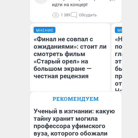
идти на концерт
1 389
Обсудить
МНЕНИЕ
МНЕНИЕ
«Финал не совпал с
«Никог
ожиданиями»: стоит ли
победи
смотреть фильм
главны
«Старый орел» на
этого г
большом экране —
бьет р
честная рецензия
прокат
отзыв 
Нолана
РЕКОМЕНДУЕМ
Ст
Надежда Губарь
Эк
Ученый в изгнании: какую
тайну хранит могила
профессора уфимского
вуза, которого обожали