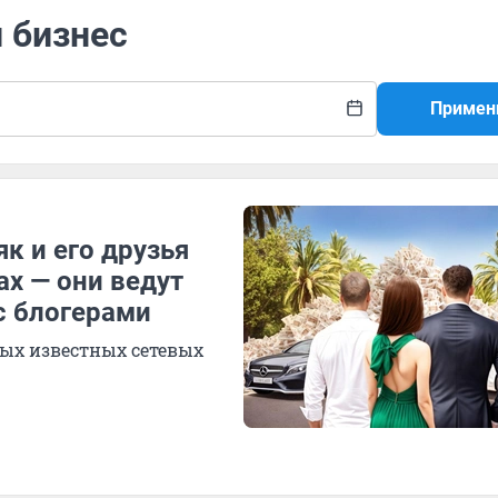
й бизнес
Примен
к и его друзья
х — они ведут
с блогерами
мых известных сетевых