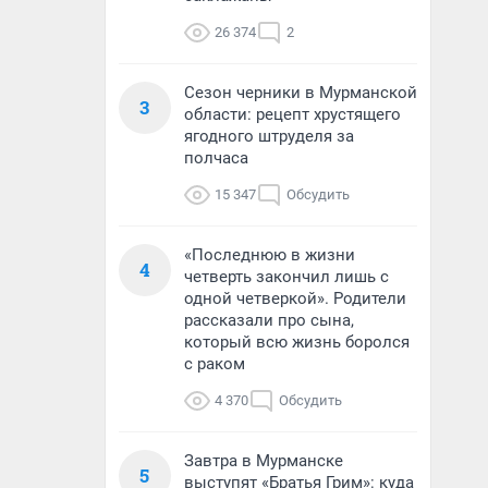
26 374
2
Сезон черники в Мурманской
3
области: рецепт хрустящего
ягодного штруделя за
полчаса
15 347
Обсудить
«Последнюю в жизни
4
четверть закончил лишь с
одной четверкой». Родители
рассказали про сына,
который всю жизнь боролся
с раком
4 370
Обсудить
Завтра в Мурманске
5
выступят «Братья Грим»: куда