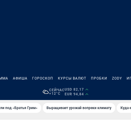
АММА
АФИША
ГОРОСКОП
КУРСЫ ВАЛЮТ
ПРОБКИ
ZODY
И
USD 82,17
СЕЙЧАС
+12°C
EUR 94,84
ли под «Братья Грим»
Выращивает урожай вопреки климату
Куда 