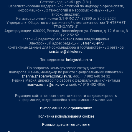
Сетевое издание «51.ру» (18+).
Зарегистрировано Федеральной службой по надзору в сфере связи,
информационных технологий и массовых коммуникаций
(Роскомнадзор).
Регистрационный номер ЭЛ № ФС 77 - 87890 от 30.07.2024
Учредитель: Общество с ограниченной ответственностью "ИНТЕРНЕТ
ТЕХНОЛОГИИ"
Адрес редакции: 630099, Россия, Новосибирск, ул. Ленина, д. 12, 6 этаж, 8
(383) 212-52-52
Главный редактор: Ионайтис Елена Владимировна
Электронный адрес редакции:
51@shkulev.ru
Контактные данные для Роскомнадзора и государственных органов:
juristchel@shkulev.ru
.
Техподдержка:
help@shkulev.ru
По вопросам коммерческого сотрудничества:
Жапарова Жанна, менеджер по работе с федеральными клиентами
zhanna.zhaparova@shkulev.ru
, моб. + 7 982 640 34 32
Ревина Мария, директор по работе с федеральными клиентами
mariya.revina@shkulev.ru
, моб. +7 910 402 4056
Редакция сайта не несет ответственности за достоверность
информации, содержащейся в рекламных объявлениях.
Информация об ограничениях
Политика использования cookies
Рекомендательные системы