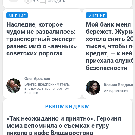
819
Обсудить
МНЕНИЕ
МНЕНИЕ
Наследие, которое
Мой банк меня
чудом не развалилось:
бережет. Журн
транспортный эксперт
хотела снять 20
разнес миф о «вечных»
тысяч, чтобы п
советских дорогах
кредит, — к ней
приехала служб
безопасности
Олег Арефьев
Блогер, предприниматель,
Ксения Владими
владелец в транспортном
Автор мнения
бизнесе
РЕКОМЕНДУЕМ
«Так неожиданно и приятно». Героиня
мема вспомнила о съемках с гуру
пикапа в кафе Владивостока