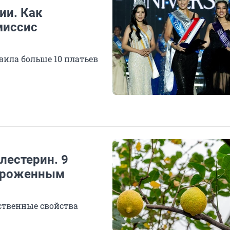
ии. Как
миссис
вила больше 10 платьев
лестерин. 9
мороженным
ственные свойства