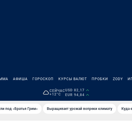
АММА
АФИША
ГОРОСКОП
КУРСЫ ВАЛЮТ
ПРОБКИ
ZODY
И
USD 82,17
СЕЙЧАС
+12°C
EUR 94,84
ли под «Братья Грим»
Выращивает урожай вопреки климату
Куда 