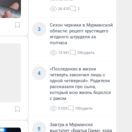
26 410
2
Сезон черники в Мурманской
3
области: рецепт хрустящего
ягодного штруделя за
полчаса
15 541
Обсудить
«Последнюю в жизни
4
четверть закончил лишь с
одной четверкой». Родители
рассказали про сына,
который всю жизнь боролся
с раком
5 025
Обсудить
Завтра в Мурманске
5
выступят «Братья Грим»: куда