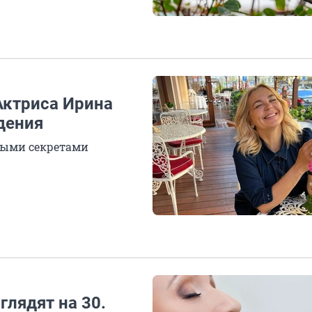
Актриса Ирина
дения
ными секретами
лядят на 30.