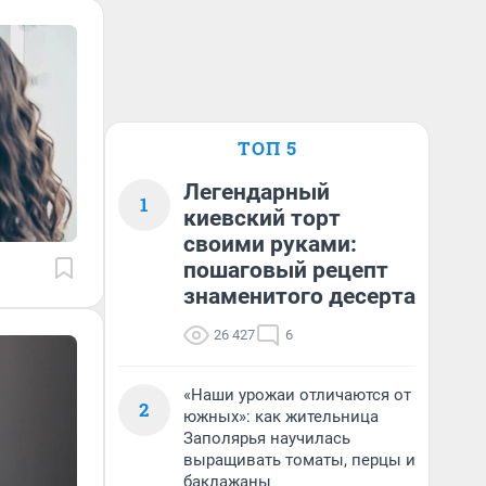
ТОП 5
Легендарный
1
киевский торт
своими руками:
пошаговый рецепт
знаменитого десерта
26 427
6
«Наши урожаи отличаются от
2
южных»: как жительница
Заполярья научилась
выращивать томаты, перцы и
баклажаны