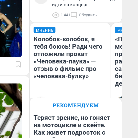
идти на концерт
1 441
Обсудить
МНЕНИЕ
МНЕНИЕ
Колобок-колобок, я
«Покуп
тебя боюсь! Ради чего
мешке»
отложили прокат
предпр
«Человека-паука» —
рассказ
отзыв о фильме про
самом 
«человека-булку»
бизнес
дешевы
На
Надежда Губарь
РЕКОМЕНДУЕМ
От
де
Теряет зрение, но гоняет
на мотоцикле и скейте.
Как живет подросток с