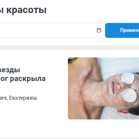
ы красоты
Примен
везды
лог раскрыла
ич, Екатерины