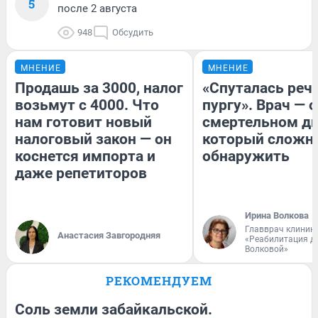
5
после 2 августа
948
Обсудить
МНЕНИЕ
МНЕНИЕ
Продашь за 3000, налог
«Спуталась речь
возьмут с 4000. Что
пургу». Врач — о
нам готовит новый
смертельном ди
налоговый закон — он
который сложн
коснется импорта и
обнаружить
даже репетиторов
Ирина Волкова
Главврач клиник
Анастасия Завгородняя
«Реабилитация д
Волковой»
РЕКОМЕНДУЕМ
Соль земли забайкальской.