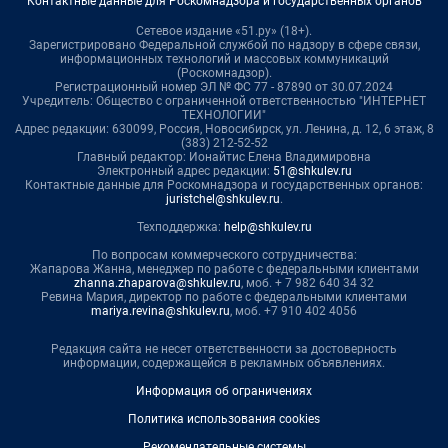
Контактные данные для Роскомнадзора и государственных органов
Сетевое издание «51.ру» (18+).
Зарегистрировано Федеральной службой по надзору в сфере связи,
информационных технологий и массовых коммуникаций
(Роскомнадзор).
Регистрационный номер ЭЛ № ФС 77 - 87890 от 30.07.2024
Учредитель: Общество с ограниченной ответственностью "ИНТЕРНЕТ
ТЕХНОЛОГИИ"
Адрес редакции: 630099, Россия, Новосибирск, ул. Ленина, д. 12, 6 этаж, 8
(383) 212-52-52
Главный редактор: Ионайтис Елена Владимировна
Электронный адрес редакции:
51@shkulev.ru
Контактные данные для Роскомнадзора и государственных органов:
juristchel@shkulev.ru
.
Техподдержка:
help@shkulev.ru
По вопросам коммерческого сотрудничества:
Жапарова Жанна, менеджер по работе с федеральными клиентами
zhanna.zhaparova@shkulev.ru
, моб. + 7 982 640 34 32
Ревина Мария, директор по работе с федеральными клиентами
mariya.revina@shkulev.ru
, моб. +7 910 402 4056
Редакция сайта не несет ответственности за достоверность
информации, содержащейся в рекламных объявлениях.
Информация об ограничениях
Политика использования cookies
Рекомендательные системы