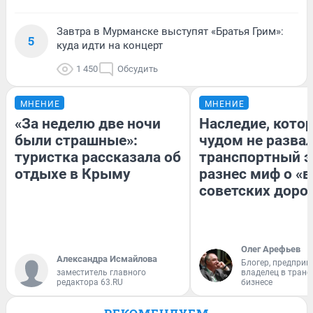
Завтра в Мурманске выступят «Братья Грим»:
5
куда идти на концерт
1 450
Обсудить
МНЕНИЕ
МНЕНИЕ
«За неделю две ночи
Наследие, кото
были страшные»:
чудом не разва
туристка рассказала об
транспортный э
отдыхе в Крыму
разнес миф о «
советских доро
Олег Арефьев
Александра Исмайлова
Блогер, предприн
заместитель главного
владелец в тран
редактора 63.RU
бизнесе