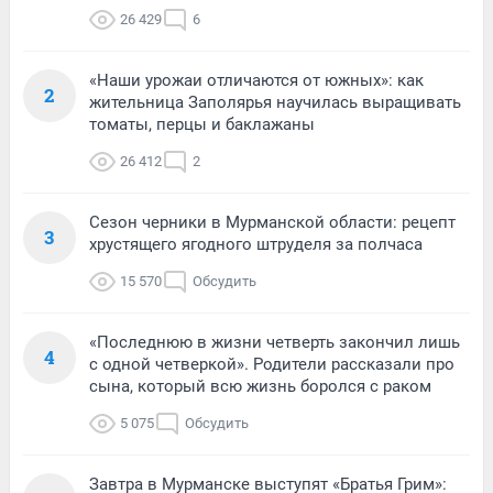
26 429
6
«Наши урожаи отличаются от южных»: как
2
жительница Заполярья научилась выращивать
томаты, перцы и баклажаны
26 412
2
Сезон черники в Мурманской области: рецепт
3
хрустящего ягодного штруделя за полчаса
15 570
Обсудить
«Последнюю в жизни четверть закончил лишь
4
с одной четверкой». Родители рассказали про
сына, который всю жизнь боролся с раком
5 075
Обсудить
Завтра в Мурманске выступят «Братья Грим»: