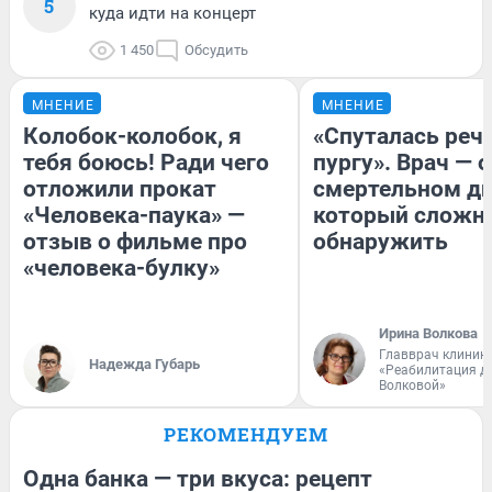
5
куда идти на концерт
1 450
Обсудить
МНЕНИЕ
МНЕНИЕ
Колобок-колобок, я
«Спуталась речь
тебя боюсь! Ради чего
пургу». Врач — о
отложили прокат
смертельном ди
«Человека-паука» —
который сложн
отзыв о фильме про
обнаружить
«человека-булку»
Ирина Волкова
Главврач клиник
Надежда Губарь
«Реабилитация д
Волковой»
РЕКОМЕНДУЕМ
Одна банка — три вкуса: рецепт