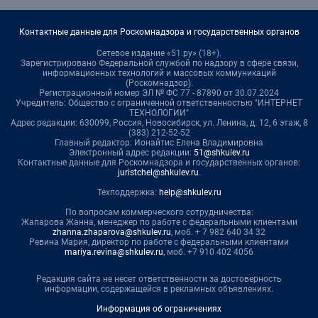
Контактные данные для Роскомнадзора и государственных органов
Сетевое издание «51.ру» (18+).
Зарегистрировано Федеральной службой по надзору в сфере связи,
информационных технологий и массовых коммуникаций
(Роскомнадзор).
Регистрационный номер ЭЛ № ФС 77 - 87890 от 30.07.2024
Учредитель: Общество с ограниченной ответственностью "ИНТЕРНЕТ
ТЕХНОЛОГИИ"
Адрес редакции: 630099, Россия, Новосибирск, ул. Ленина, д. 12, 6 этаж, 8
(383) 212-52-52
Главный редактор: Ионайтис Елена Владимировна
Электронный адрес редакции:
51@shkulev.ru
Контактные данные для Роскомнадзора и государственных органов:
juristchel@shkulev.ru
.
Техподдержка:
help@shkulev.ru
По вопросам коммерческого сотрудничества:
Жапарова Жанна, менеджер по работе с федеральными клиентами
zhanna.zhaparova@shkulev.ru
, моб. + 7 982 640 34 32
Ревина Мария, директор по работе с федеральными клиентами
mariya.revina@shkulev.ru
, моб. +7 910 402 4056
Редакция сайта не несет ответственности за достоверность
информации, содержащейся в рекламных объявлениях.
Информация об ограничениях