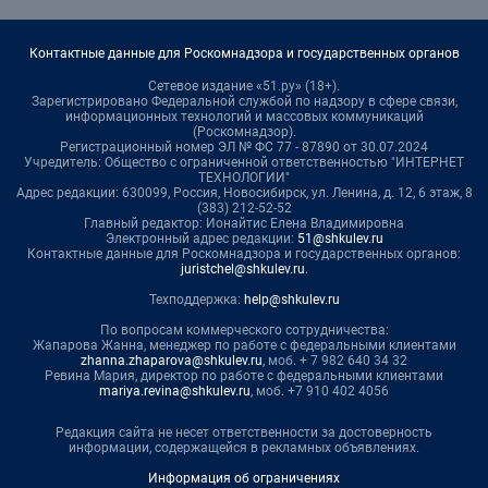
Контактные данные для Роскомнадзора и государственных органов
Сетевое издание «51.ру» (18+).
Зарегистрировано Федеральной службой по надзору в сфере связи,
информационных технологий и массовых коммуникаций
(Роскомнадзор).
Регистрационный номер ЭЛ № ФС 77 - 87890 от 30.07.2024
Учредитель: Общество с ограниченной ответственностью "ИНТЕРНЕТ
ТЕХНОЛОГИИ"
Адрес редакции: 630099, Россия, Новосибирск, ул. Ленина, д. 12, 6 этаж, 8
(383) 212-52-52
Главный редактор: Ионайтис Елена Владимировна
Электронный адрес редакции:
51@shkulev.ru
Контактные данные для Роскомнадзора и государственных органов:
juristchel@shkulev.ru
.
Техподдержка:
help@shkulev.ru
По вопросам коммерческого сотрудничества:
Жапарова Жанна, менеджер по работе с федеральными клиентами
zhanna.zhaparova@shkulev.ru
, моб. + 7 982 640 34 32
Ревина Мария, директор по работе с федеральными клиентами
mariya.revina@shkulev.ru
, моб. +7 910 402 4056
Редакция сайта не несет ответственности за достоверность
информации, содержащейся в рекламных объявлениях.
Информация об ограничениях