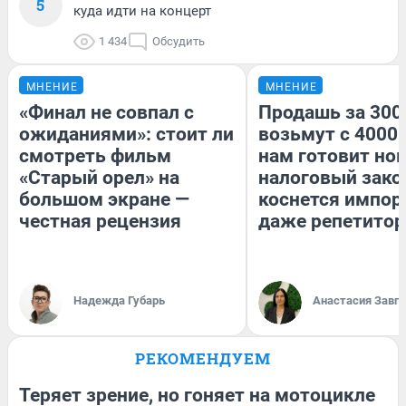
5
куда идти на концерт
1 434
Обсудить
МНЕНИЕ
МНЕНИЕ
«Финал не совпал с
Продашь за 3000
ожиданиями»: стоит ли
возьмут с 4000.
смотреть фильм
нам готовит но
«Старый орел» на
налоговый зако
большом экране —
коснется импор
честная рецензия
даже репетитор
Надежда Губарь
Анастасия Завг
РЕКОМЕНДУЕМ
Теряет зрение, но гоняет на мотоцикле