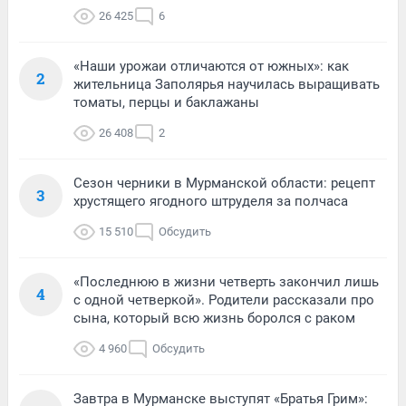
26 425
6
«Наши урожаи отличаются от южных»: как
2
жительница Заполярья научилась выращивать
томаты, перцы и баклажаны
26 408
2
Сезон черники в Мурманской области: рецепт
3
хрустящего ягодного штруделя за полчаса
15 510
Обсудить
«Последнюю в жизни четверть закончил лишь
4
с одной четверкой». Родители рассказали про
сына, который всю жизнь боролся с раком
4 960
Обсудить
Завтра в Мурманске выступят «Братья Грим»: