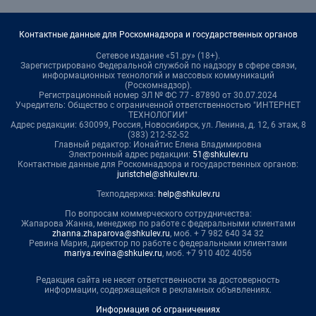
Контактные данные для Роскомнадзора и государственных органов
Сетевое издание «51.ру» (18+).
Зарегистрировано Федеральной службой по надзору в сфере связи,
информационных технологий и массовых коммуникаций
(Роскомнадзор).
Регистрационный номер ЭЛ № ФС 77 - 87890 от 30.07.2024
Учредитель: Общество с ограниченной ответственностью "ИНТЕРНЕТ
ТЕХНОЛОГИИ"
Адрес редакции: 630099, Россия, Новосибирск, ул. Ленина, д. 12, 6 этаж, 8
(383) 212-52-52
Главный редактор: Ионайтис Елена Владимировна
Электронный адрес редакции:
51@shkulev.ru
Контактные данные для Роскомнадзора и государственных органов:
juristchel@shkulev.ru
.
Техподдержка:
help@shkulev.ru
По вопросам коммерческого сотрудничества:
Жапарова Жанна, менеджер по работе с федеральными клиентами
zhanna.zhaparova@shkulev.ru
, моб. + 7 982 640 34 32
Ревина Мария, директор по работе с федеральными клиентами
mariya.revina@shkulev.ru
, моб. +7 910 402 4056
Редакция сайта не несет ответственности за достоверность
информации, содержащейся в рекламных объявлениях.
Информация об ограничениях