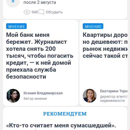
5
после 2 августа
948
Обсудить
МНЕНИЕ
МНЕНИЕ
Мой банк меня
Квартиры доро
бережет. Журналист
но дешевеют: п
хотела снять 200
рынок недвижи
тысяч, чтобы погасить
сейчас такой с
кредит, — к ней домой
приехала служба
безопасности
Екатерина Тороп
Ксения Владимирская
директор агентст
Автор мнения
недвижимости
РЕКОМЕНДУЕМ
«Кто-то считает меня сумасшедшей».