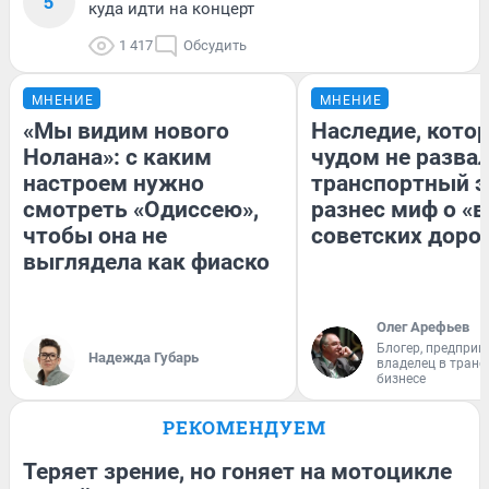
5
куда идти на концерт
1 417
Обсудить
МНЕНИЕ
МНЕНИЕ
«Мы видим нового
Наследие, кото
Нолана»: с каким
чудом не разва
настроем нужно
транспортный э
смотреть «Одиссею»,
разнес миф о «
чтобы она не
советских доро
выглядела как фиаско
Олег Арефьев
Блогер, предприн
Надежда Губарь
владелец в тран
бизнесе
РЕКОМЕНДУЕМ
Теряет зрение, но гоняет на мотоцикле