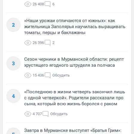
26 408
6
«Наши урожаи отличаются от южных»: как
2
жительница Заполярья научилась выращивать
томаты, перцы и баклажаны
26 396
2
Сезон черники в Мурманской области: рецепт
3
хрустящего ягодного штруделя за полчаса
15 436
Обсудить
«Последнюю в жизни четверть закончил лишь
4
с одной четверкой». Родители рассказали про
сына, который всю жизнь боролся с раком
4 707
Обсудить
Завтра в Мурманске выступят «Братья Грим»: