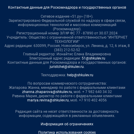
Контактные данные для Роскомнадзора и государственных органов
Сетевое издание «51.ру» (18+).
Зарегистрировано Федеральной службой по надзору в сфере связи,
информационных технологий и массовых коммуникаций
(Роскомнадзор).
Регистрационный номер ЭЛ № ФС 77 - 87890 от 30.07.2024
Учредитель: Общество с ограниченной ответственностью "ИНТЕРНЕТ
ТЕХНОЛОГИИ"
Адрес редакции: 630099, Россия, Новосибирск, ул. Ленина, д. 12, 6 этаж, 8
(383) 212-52-52
Главный редактор: Ионайтис Елена Владимировна
Электронный адрес редакции:
51@shkulev.ru
Контактные данные для Роскомнадзора и государственных органов:
juristchel@shkulev.ru
.
Техподдержка:
help@shkulev.ru
По вопросам коммерческого сотрудничества:
Жапарова Жанна, менеджер по работе с федеральными клиентами
zhanna.zhaparova@shkulev.ru
, моб. + 7 982 640 34 32
Ревина Мария, директор по работе с федеральными клиентами
mariya.revina@shkulev.ru
, моб. +7 910 402 4056
Редакция сайта не несет ответственности за достоверность
информации, содержащейся в рекламных объявлениях.
Информация об ограничениях
Политика использования cookies