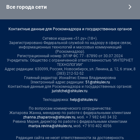
Все города сети
Контактные данные для Роскомнадзора и государственных органов
Сетевое издание «51.ру» (18+).
Зарегистрировано Федеральной службой по надзору в сфере связи,
информационных технологий и массовых коммуникаций
(Роскомнадзор).
Регистрационный номер ЭЛ № ФС 77 - 87890 от 30.07.2024
Учредитель: Общество с ограниченной ответственностью "ИНТЕРНЕТ
ТЕХНОЛОГИИ"
Адрес редакции: 630099, Россия, Новосибирск, ул. Ленина, д. 12, 6 этаж, 8
(383) 212-52-52
Главный редактор: Ионайтис Елена Владимировна
Электронный адрес редакции:
51@shkulev.ru
Контактные данные для Роскомнадзора и государственных органов:
juristchel@shkulev.ru
.
Техподдержка:
help@shkulev.ru
По вопросам коммерческого сотрудничества:
Жапарова Жанна, менеджер по работе с федеральными клиентами
zhanna.zhaparova@shkulev.ru
, моб. + 7 982 640 34 32
Ревина Мария, директор по работе с федеральными клиентами
mariya.revina@shkulev.ru
, моб. +7 910 402 4056
Редакция сайта не несет ответственности за достоверность