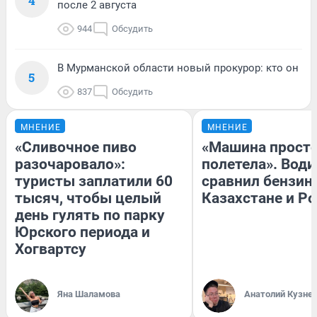
4
после 2 августа
944
Обсудить
В Мурманской области новый прокурор: кто он
5
837
Обсудить
МНЕНИЕ
МНЕНИЕ
«Сливочное пиво
«Машина прост
разочаровало»:
полетела». Води
туристы заплатили 60
сравнил бензин
тысяч, чтобы целый
Казахстане и Р
день гулять по парку
Юрского периода и
Хогвартсу
Яна Шаламова
Анатолий Кузне