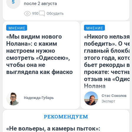
5
после 2 августа
950
Обсудить
МНЕНИЕ
МНЕНИЕ
«Мы видим нового
«Никого нельзя
Нолана»: с каким
победить». О ч
настроем нужно
главный блокба
смотреть «Одиссею»,
этого года, кот
чтобы она не
бьет рекорды в
выглядела как фиаско
прокате: честн
отзыв на «Одис
Нолана
Стас Соколов
Надежда Губарь
Эксперт
РЕКОМЕНДУЕМ
«Не вольеры, а камеры пыток»: