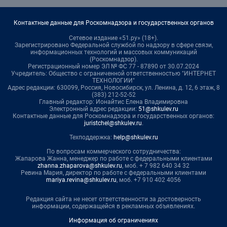
Контактные данные для Роскомнадзора и государственных органов
Сетевое издание «51.ру» (18+).
Зарегистрировано Федеральной службой по надзору в сфере связи,
информационных технологий и массовых коммуникаций
(Роскомнадзор).
Регистрационный номер ЭЛ № ФС 77 - 87890 от 30.07.2024
Учредитель: Общество с ограниченной ответственностью "ИНТЕРНЕТ
ТЕХНОЛОГИИ"
Адрес редакции: 630099, Россия, Новосибирск, ул. Ленина, д. 12, 6 этаж, 8
(383) 212-52-52
Главный редактор: Ионайтис Елена Владимировна
Электронный адрес редакции:
51@shkulev.ru
Контактные данные для Роскомнадзора и государственных органов:
juristchel@shkulev.ru
.
Техподдержка:
help@shkulev.ru
По вопросам коммерческого сотрудничества:
Жапарова Жанна, менеджер по работе с федеральными клиентами
zhanna.zhaparova@shkulev.ru
, моб. + 7 982 640 34 32
Ревина Мария, директор по работе с федеральными клиентами
mariya.revina@shkulev.ru
, моб. +7 910 402 4056
Редакция сайта не несет ответственности за достоверность
информации, содержащейся в рекламных объявлениях.
Информация об ограничениях