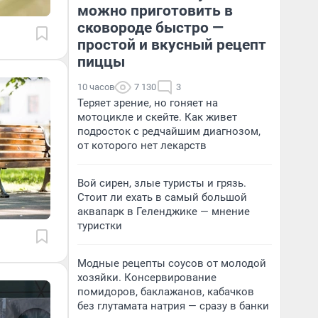
можно приготовить в
сковороде быстро —
простой и вкусный рецепт
пиццы
10 часов
7 130
3
Теряет зрение, но гоняет на
мотоцикле и скейте. Как живет
подросток с редчайшим диагнозом,
от которого нет лекарств
Вой сирен, злые туристы и грязь.
Стоит ли ехать в самый большой
аквапарк в Геленджике — мнение
туристки
Модные рецепты соусов от молодой
хозяйки. Консервирование
помидоров, баклажанов, кабачков
без глутамата натрия — сразу в банки