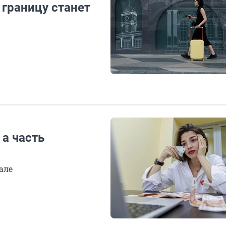
 границу станет
 а часть
я
але