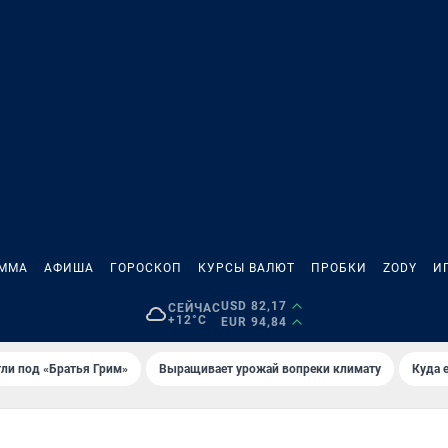
АММА
АФИША
ГОРОСКОП
КУРСЫ ВАЛЮТ
ПРОБКИ
ZODY
И
USD 82,17
СЕЙЧАС
+12°C
EUR 94,84
ли под «Братья Грим»
Выращивает урожай вопреки климату
Куда 