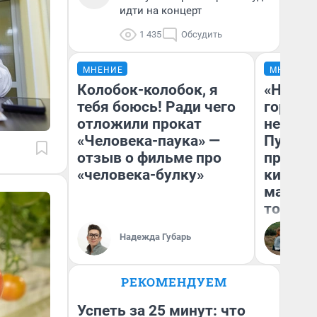
идти на концерт
1 435
Обсудить
МНЕНИЕ
МНЕНИЕ
Колобок-колобок, я
«Нет н
тебя боюсь! Ради чего
городов
отложили прокат
недофи
«Человека-паука» —
Путеше
отзыв о фильме про
проеха
«человека-булку»
киломе
машине
того
Надежда Губарь
Ек
РЕКОМЕНДУЕМ
Успеть за 25 минут: что