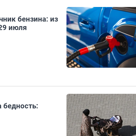
ник бензина: из
 29 июля
 бедность: