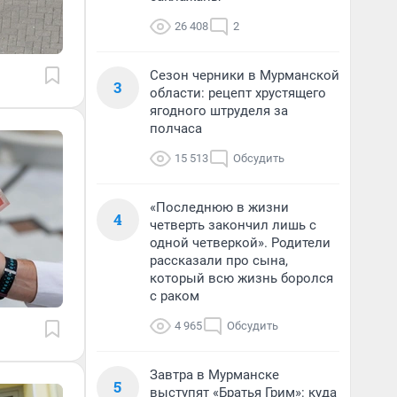
26 408
2
Сезон черники в Мурманской
3
области: рецепт хрустящего
ягодного штруделя за
полчаса
15 513
Обсудить
«Последнюю в жизни
4
четверть закончил лишь с
одной четверкой». Родители
рассказали про сына,
который всю жизнь боролся
с раком
4 965
Обсудить
Завтра в Мурманске
5
выступят «Братья Грим»: куда