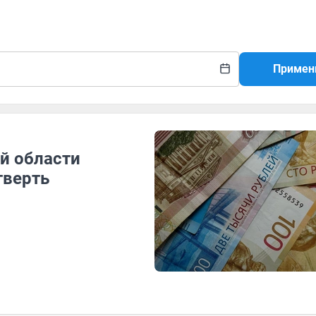
Примен
й области
тверть