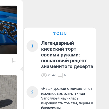
ТОП 5
Легендарный
1
киевский торт
своими руками:
пошаговый рецепт
знаменитого десерта
26 425
6
«Наши урожаи отличаются от
2
южных»: как жительница
Заполярья научилась
выращивать томаты, перцы и
баклажаны