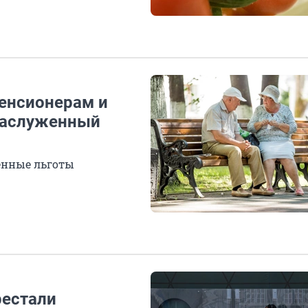
пенсионерам и
 заслуженный
енные льготы
рестали