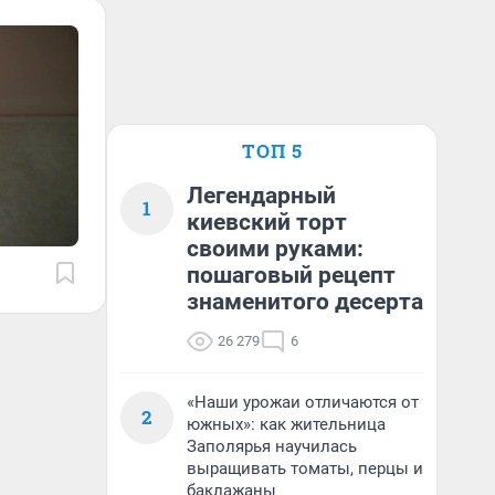
ТОП 5
Легендарный
1
киевский торт
своими руками:
пошаговый рецепт
знаменитого десерта
26 279
6
«Наши урожаи отличаются от
2
южных»: как жительница
Заполярья научилась
выращивать томаты, перцы и
баклажаны