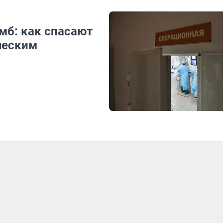
омб: как спасают
ческим