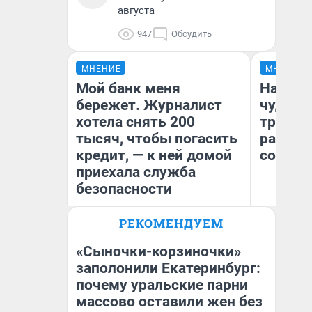
августа
947
Обсудить
МНЕНИЕ
МНЕНИЕ
Мой банк меня
Наслед
бережет. Журналист
чудом 
хотела снять 200
трансп
тысяч, чтобы погасить
разнес
кредит, — к ней домой
советс
приехала служба
безопасности
Ол
РЕКОМЕНДУЕМ
Бл
Ксения Владимирская
вл
Автор мнения
би
«Сыночки-корзиночки»
заполонили Екатеринбург:
почему уральские парни
массово оставили жен без