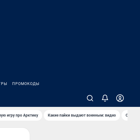
ГРЫ
ПРОМОКОДЫ
ую игру про Арктику
Какие пайки выдают военным: видео
Самая 