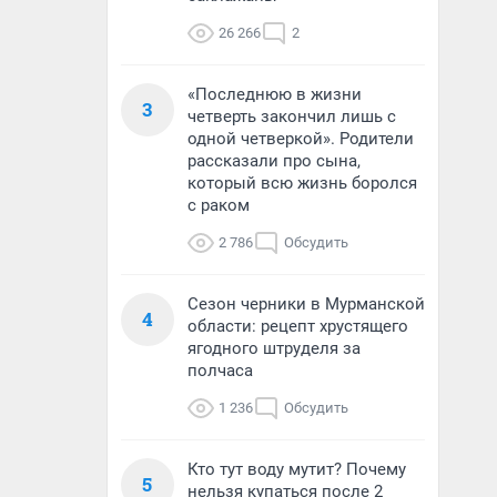
26 266
2
«Последнюю в жизни
3
четверть закончил лишь с
одной четверкой». Родители
рассказали про сына,
который всю жизнь боролся
с раком
2 786
Обсудить
Сезон черники в Мурманской
4
области: рецепт хрустящего
ягодного штруделя за
полчаса
1 236
Обсудить
Кто тут воду мутит? Почему
5
нельзя купаться после 2