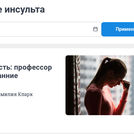
е инсульта
Примен
ость: профессор
анние
 Эмилия Кларк