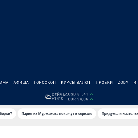
АММА
АФИША
ГОРОСКОП
КУРСЫ ВАЛЮТ
ПРОБКИ
ZODY
И
USD 81,41
СЕЙЧАС
+14°C
EUR 94,06
иберки?
Парня из Мурманска покажут в сериале
Придумали настольн