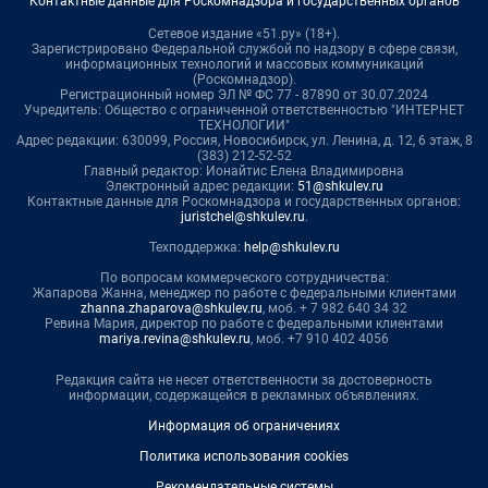
Контактные данные для Роскомнадзора и государственных органов
Сетевое издание «51.ру» (18+).
Зарегистрировано Федеральной службой по надзору в сфере связи,
информационных технологий и массовых коммуникаций
(Роскомнадзор).
Регистрационный номер ЭЛ № ФС 77 - 87890 от 30.07.2024
Учредитель: Общество с ограниченной ответственностью "ИНТЕРНЕТ
ТЕХНОЛОГИИ"
Адрес редакции: 630099, Россия, Новосибирск, ул. Ленина, д. 12, 6 этаж, 8
(383) 212-52-52
Главный редактор: Ионайтис Елена Владимировна
Электронный адрес редакции:
51@shkulev.ru
Контактные данные для Роскомнадзора и государственных органов:
juristchel@shkulev.ru
.
Техподдержка:
help@shkulev.ru
По вопросам коммерческого сотрудничества:
Жапарова Жанна, менеджер по работе с федеральными клиентами
zhanna.zhaparova@shkulev.ru
, моб. + 7 982 640 34 32
Ревина Мария, директор по работе с федеральными клиентами
mariya.revina@shkulev.ru
, моб. +7 910 402 4056
Редакция сайта не несет ответственности за достоверность
информации, содержащейся в рекламных объявлениях.
Информация об ограничениях
Политика использования cookies
Рекомендательные системы