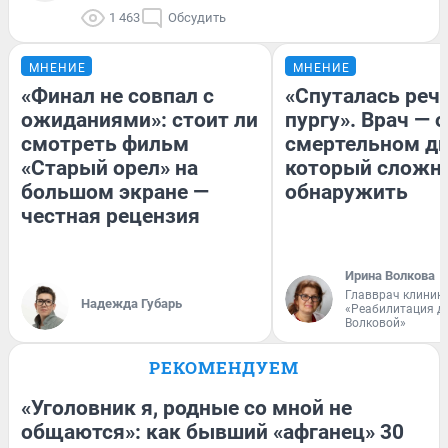
1 463
Обсудить
МНЕНИЕ
МНЕНИЕ
«Финал не совпал с
«Спуталась речь
ожиданиями»: стоит ли
пургу». Врач — о
смотреть фильм
смертельном ди
«Старый орел» на
который сложн
большом экране —
обнаружить
честная рецензия
Ирина Волкова
Главврач клиник
Надежда Губарь
«Реабилитация д
Волковой»
РЕКОМЕНДУЕМ
«Уголовник я, родные со мной не
общаются»: как бывший «афганец» 30