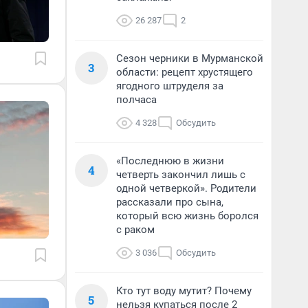
26 287
2
Сезон черники в Мурманской
3
области: рецепт хрустящего
ягодного штруделя за
полчаса
4 328
Обсудить
«Последнюю в жизни
4
четверть закончил лишь с
одной четверкой». Родители
рассказали про сына,
который всю жизнь боролся
с раком
3 036
Обсудить
Кто тут воду мутит? Почему
5
нельзя купаться после 2