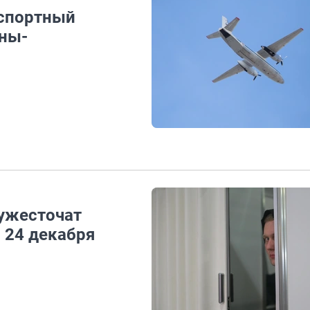
нспортный
ины-
 ужесточат
и 24 декабря