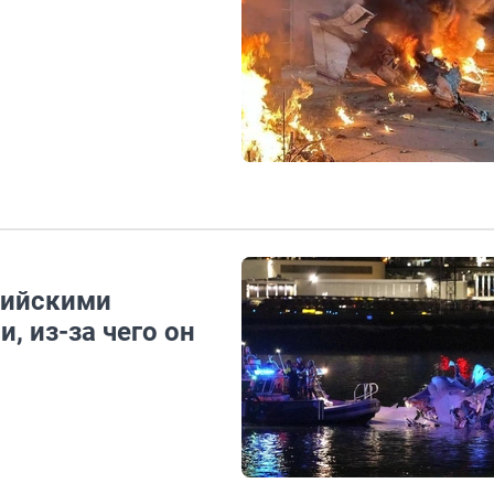
сийскими
, из-за чего он