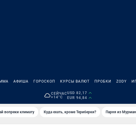
АММА
АФИША
ГОРОСКОП
КУРСЫ ВАЛЮТ
ПРОБКИ
ZODY
И
USD 82,17
СЕЙЧАС
+14°C
EUR 94,84
й вопреки климату
Куда ехать, кроме Териберки?
Парня из Мурман