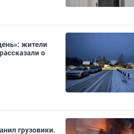
день»: жители
рассказали о
анил грузовики.