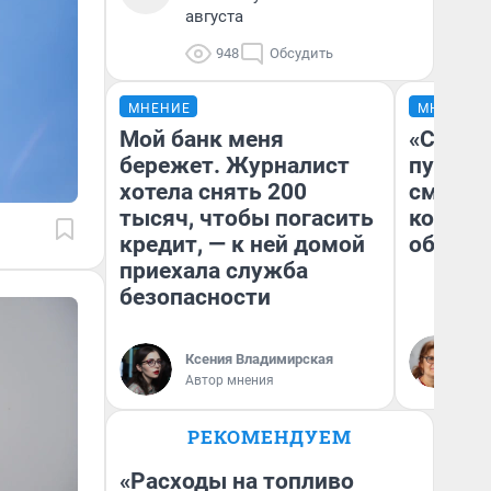
августа
948
Обсудить
МНЕНИЕ
МНЕНИЕ
Мой банк меня
«Спутал
бережет. Журналист
пургу».
хотела снять 200
смерте
тысяч, чтобы погасить
которы
кредит, — к ней домой
обнару
приехала служба
безопасности
Ир
Гл
Ксения Владимирская
«Р
Автор мнения
Во
РЕКОМЕНДУЕМ
«Расходы на топливо