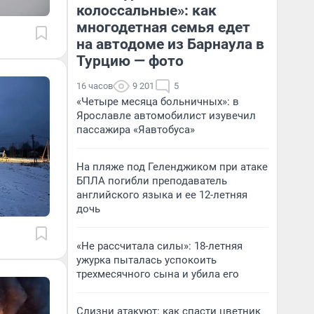
колоссальные»: как
многодетная семья едет
на автодоме из Барнаула в
Турцию — фото
16 часов
9 201
5
«Четыре месяца больничных»: в
Ярославле автомобилист изувечил
пассажира «Яавтобуса»
На пляже под Геленджиком при атаке
БПЛА погибли преподаватель
английского языка и ее 12-летняя
дочь
«Не рассчитала силы»: 18-летняя
ужурка пыталась успокоить
трехмесячного сына и убила его
Слизни атакуют: как спасти цветник