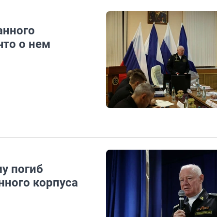
анного
что о нем
у погиб
нного корпуса