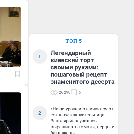
ТОП 5
Легендарный
1
киевский торт
своими руками:
пошаговый рецепт
знаменитого десерта
26 290
6
«Наши урожаи отличаются от
2
южных»: как жительница
Заполярья научилась
выращивать томаты, перцы и
баклажаны